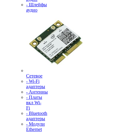
- Шлейфы
аудио
Сетевое
- Wi-Fi
адаптеры
- Антенны
- Платы
вкл Wi-
Fi
- Bluetooth
адаптеры
- Модули
Ethernet