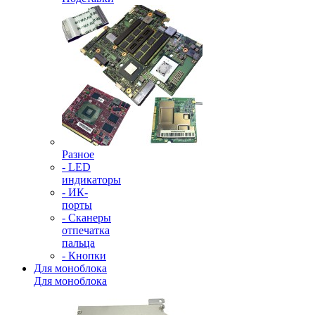
Разное
- LED
индикаторы
- ИК-
порты
- Сканеры
отпечатка
пальца
- Кнопки
Для моноблока
Для моноблока