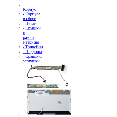
Корпус
- Корпуса
в сборе
- Петли
- Крышки
и
рамки
матрицы
- Топкейсы
- Поддоны
- Крышки,
заглушки