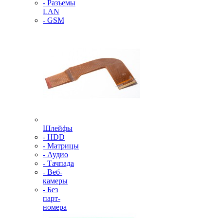
- Разъемы
LAN
- GSM
Шлейфы
- HDD
- Матрицы
- Аудио
- Тачпада
- Веб-
камеры
- Без
парт-
номера