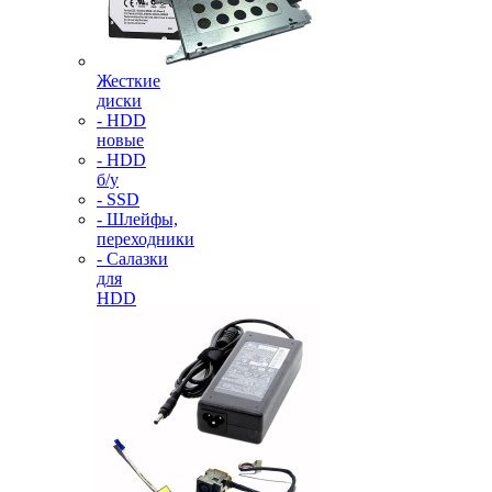
Жесткие
диски
- HDD
новые
- HDD
б/у
- SSD
- Шлейфы,
переходники
- Салазки
для
HDD