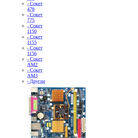
- Сокет
478
- Сокет
775
- Сокет
1150
- Сокет
1155
- Сокет
1156
- Сокет
AM2
- Сокет
AM3
- Другие