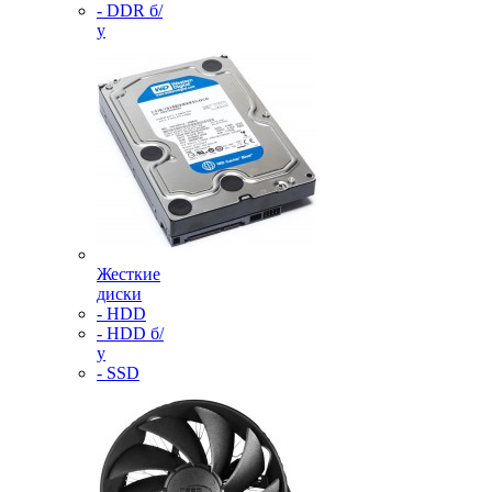
- DDR б/
у
Жесткие
диски
- HDD
- HDD б/
у
- SSD