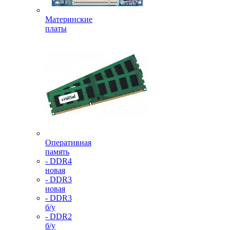
Материнские
платы
Оперативная
память
- DDR4
новая
- DDR3
новая
- DDR3
б/у
- DDR2
б/у