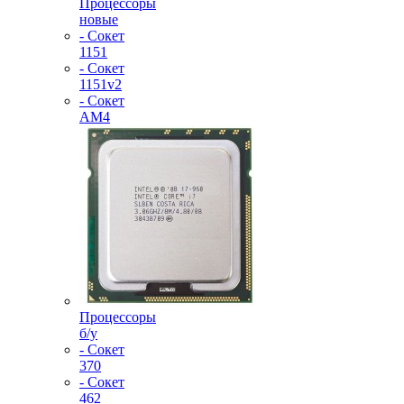
Процессоры
новые
- Сокет
1151
- Сокет
1151v2
- Сокет
AM4
Процессоры
б/у
- Сокет
370
- Сокет
462