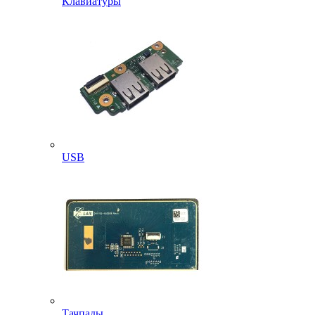
Клавиатуры
USB
Тачпады