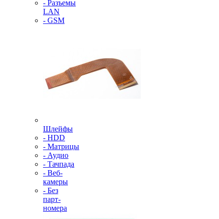
- Разъемы
LAN
- GSM
Шлейфы
- HDD
- Матрицы
- Аудио
- Тачпада
- Веб-
камеры
- Без
парт-
номера