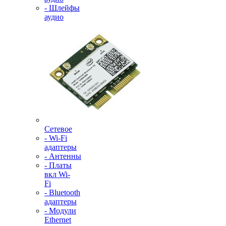
- Шлейфы
аудио
Сетевое
- Wi-Fi
адаптеры
- Антенны
- Платы
вкл Wi-
Fi
- Bluetooth
адаптеры
- Модули
Ethernet