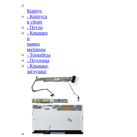
Корпус
- Корпуса
в сборе
- Петли
- Крышки
и
рамки
матрицы
- Топкейсы
- Поддоны
- Крышки,
заглушки