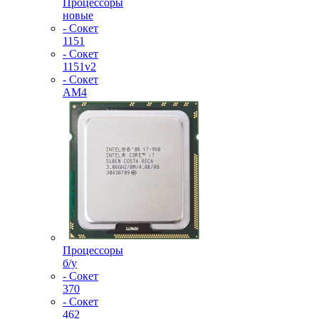
Процессоры
новые
- Сокет
1151
- Сокет
1151v2
- Сокет
AM4
Процессоры
б/у
- Сокет
370
- Сокет
462