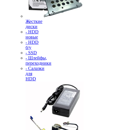
Жесткие
диски
- HDD
новые
- HDD
б/у
- SSD
- Шлейфы,
переходники
- Салазки
для
HDD