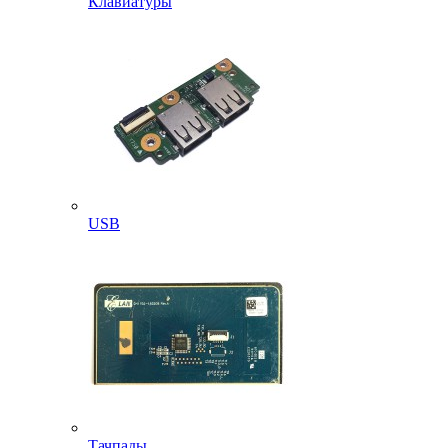
Клавиатуры
USB
Тачпады