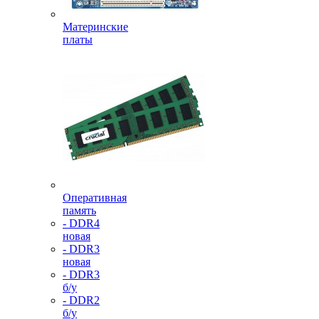
Материнские
платы
Оперативная
память
- DDR4
новая
- DDR3
новая
- DDR3
б/у
- DDR2
б/у