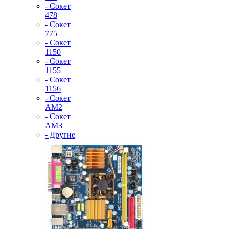
- Сокет
478
- Сокет
775
- Сокет
1150
- Сокет
1155
- Сокет
1156
- Сокет
AM2
- Сокет
AM3
- Другие