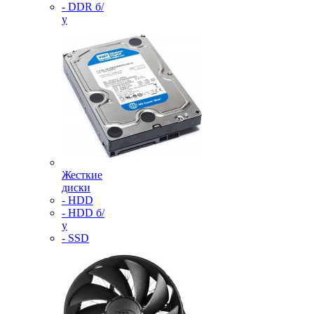
- DDR б/
у
Жесткие
диски
- HDD
- HDD б/
у
- SSD