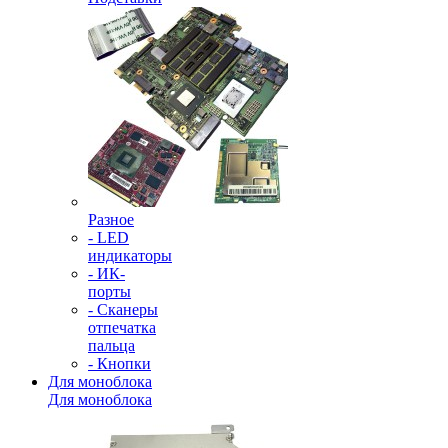
Разное
- LED
индикаторы
- ИК-
порты
- Сканеры
отпечатка
пальца
- Кнопки
Для моноблока
Для моноблока