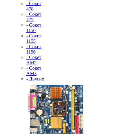
- Сокет
478
- Сокет
775
- Сокет
1150
- Сокет
1155
- Сокет
1156
- Сокет
AM2
- Сокет
AM3
- Другие