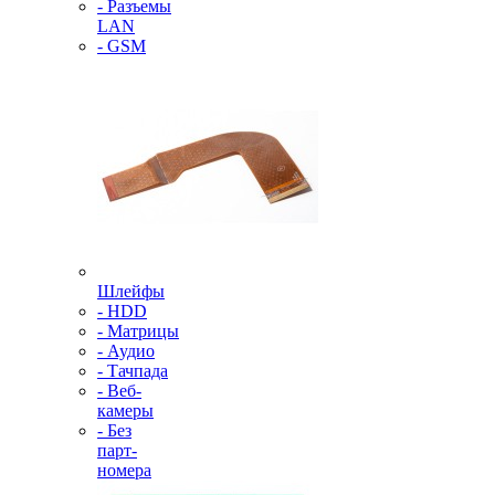
- Разъемы
LAN
- GSM
Шлейфы
- HDD
- Матрицы
- Аудио
- Тачпада
- Веб-
камеры
- Без
парт-
номера