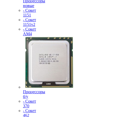
Процессоры
новые
- Сокет
1151
- Сокет
1151v2
- Сокет
AM4
Процессоры
б/у
- Сокет
370
- Сокет
462