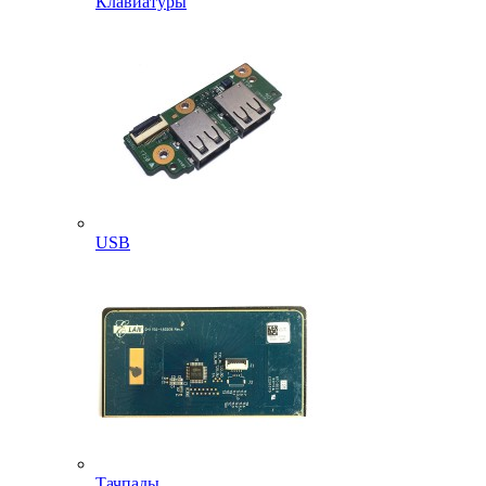
Клавиатуры
USB
Тачпады