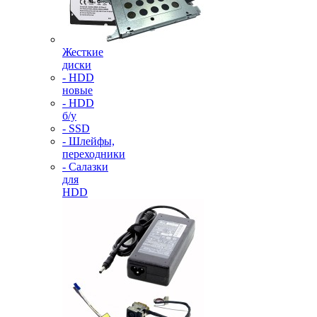
Жесткие
диски
- HDD
новые
- HDD
б/у
- SSD
- Шлейфы,
переходники
- Салазки
для
HDD