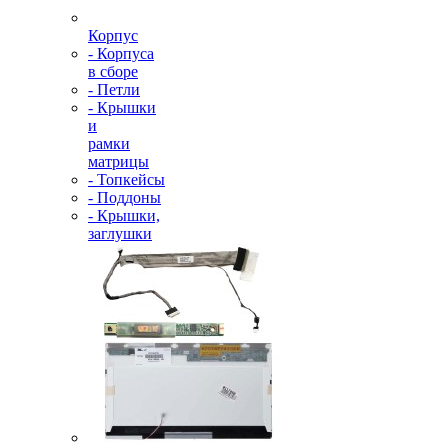
Корпус
- Корпуса
в сборе
- Петли
- Крышки
и
рамки
матрицы
- Топкейсы
- Поддоны
- Крышки,
заглушки