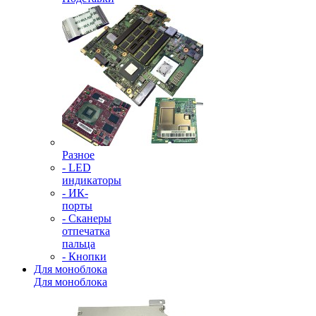
Разное
- LED
индикаторы
- ИК-
порты
- Сканеры
отпечатка
пальца
- Кнопки
Для моноблока
Для моноблока