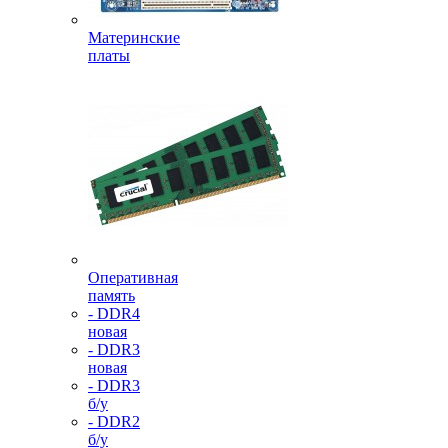
Материнские
платы
Оперативная
память
- DDR4
новая
- DDR3
новая
- DDR3
б/у
- DDR2
б/у