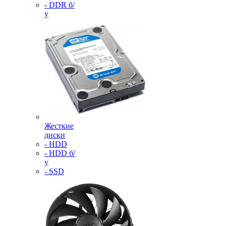
- DDR б/
у
Жесткие
диски
- HDD
- HDD б/
у
- SSD