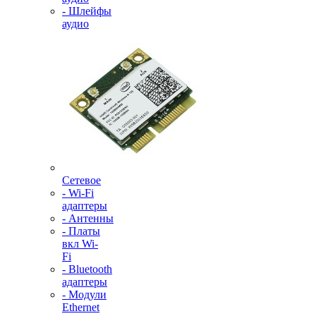
- Шлейфы
аудио
Сетевое
- Wi-Fi
адаптеры
- Антенны
- Платы
вкл Wi-
Fi
- Bluetooth
адаптеры
- Модули
Ethernet