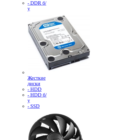
- DDR б/
у
Жесткие
диски
- HDD
- HDD б/
у
- SSD