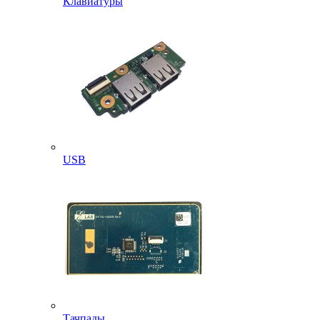
Клавиатуры
USB
Тачпады