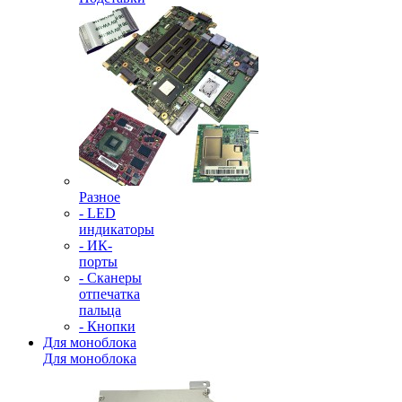
Разное
- LED
индикаторы
- ИК-
порты
- Сканеры
отпечатка
пальца
- Кнопки
Для моноблока
Для моноблока