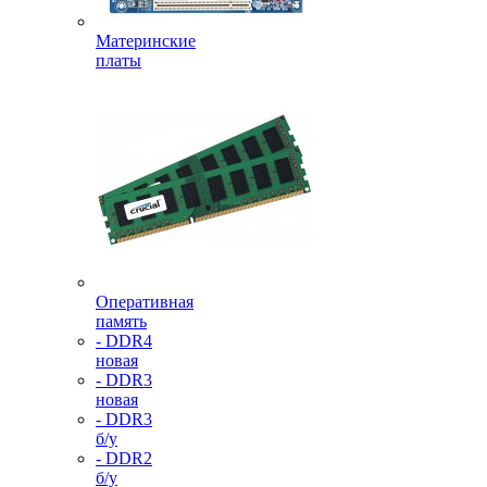
Материнские
платы
Оперативная
память
- DDR4
новая
- DDR3
новая
- DDR3
б/у
- DDR2
б/у