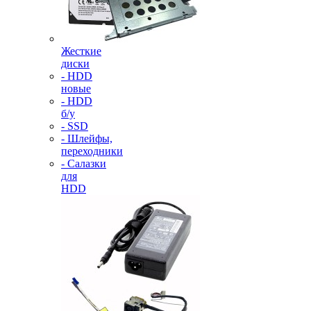
Жесткие
диски
- HDD
новые
- HDD
б/у
- SSD
- Шлейфы,
переходники
- Салазки
для
HDD