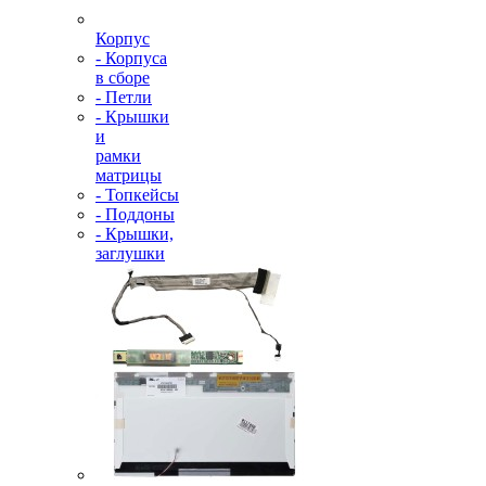
Корпус
- Корпуса
в сборе
- Петли
- Крышки
и
рамки
матрицы
- Топкейсы
- Поддоны
- Крышки,
заглушки