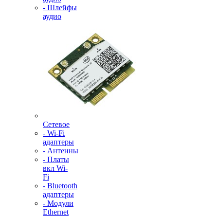
- Шлейфы
аудио
Сетевое
- Wi-Fi
адаптеры
- Антенны
- Платы
вкл Wi-
Fi
- Bluetooth
адаптеры
- Модули
Ethernet