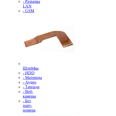
- Разъемы
LAN
- GSM
Шлейфы
- HDD
- Матрицы
- Аудио
- Тачпада
- Веб-
камеры
- Без
парт-
номера