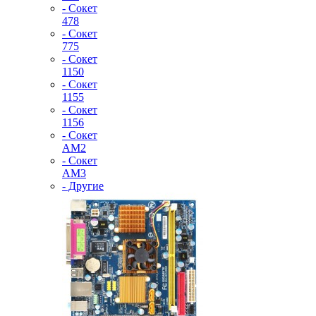
- Сокет
478
- Сокет
775
- Сокет
1150
- Сокет
1155
- Сокет
1156
- Сокет
AM2
- Сокет
AM3
- Другие