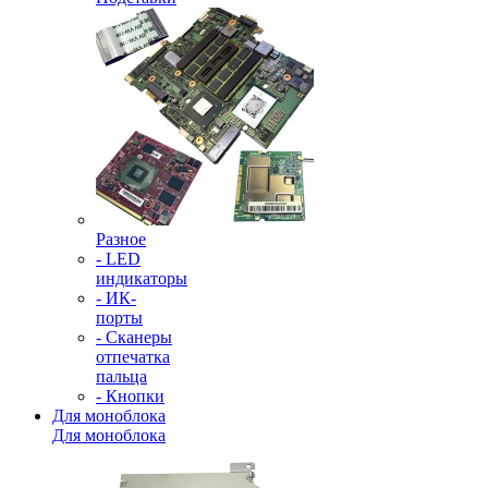
Разное
- LED
индикаторы
- ИК-
порты
- Сканеры
отпечатка
пальца
- Кнопки
Для моноблока
Для моноблока