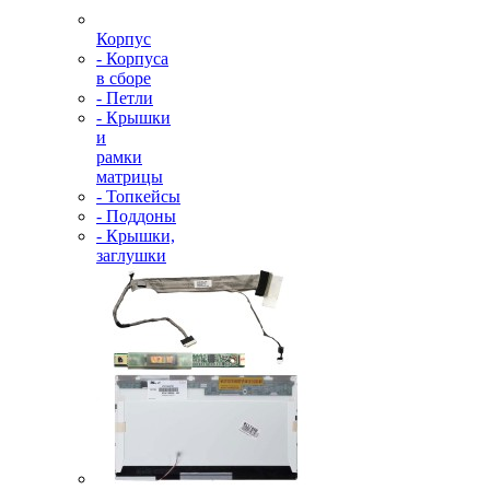
Корпус
- Корпуса
в сборе
- Петли
- Крышки
и
рамки
матрицы
- Топкейсы
- Поддоны
- Крышки,
заглушки