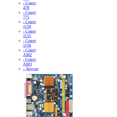
- Сокет
478
- Сокет
775
- Сокет
1150
- Сокет
1155
- Сокет
1156
- Сокет
AM2
- Сокет
AM3
- Другие