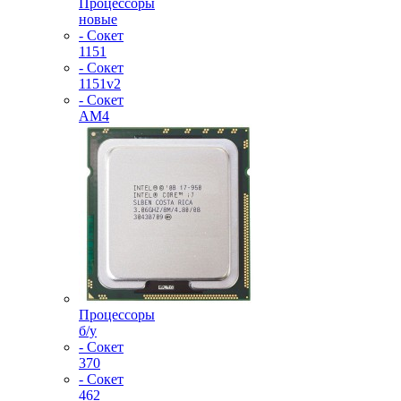
Процессоры
новые
- Сокет
1151
- Сокет
1151v2
- Сокет
AM4
Процессоры
б/у
- Сокет
370
- Сокет
462