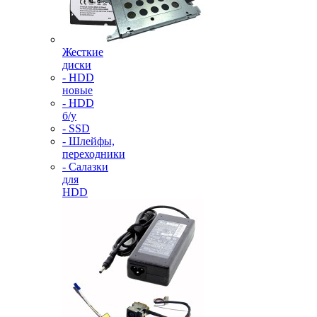
Жесткие
диски
- HDD
новые
- HDD
б/у
- SSD
- Шлейфы,
переходники
- Салазки
для
HDD