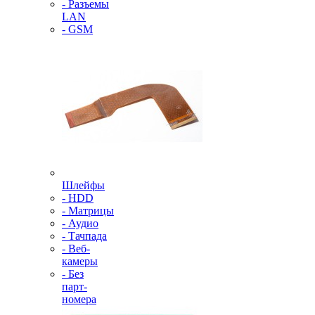
- Разъемы
LAN
- GSM
Шлейфы
- HDD
- Матрицы
- Аудио
- Тачпада
- Веб-
камеры
- Без
парт-
номера