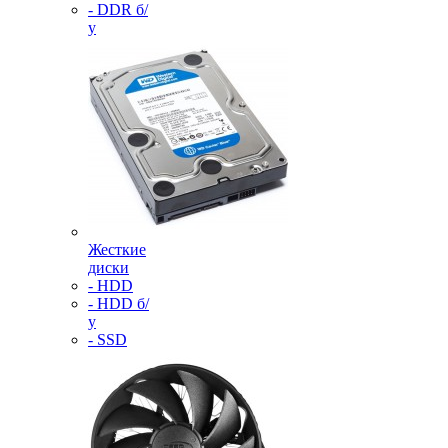
- DDR б/
у
Жесткие
диски
- HDD
- HDD б/
у
- SSD