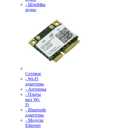
- Шлейфы
аудио
Сетевое
- Wi-Fi
адаптеры
- Антенны
- Платы
вкл Wi-
Fi
- Bluetooth
адаптеры
- Модули
Ethernet