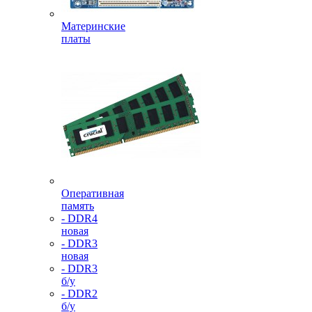
Материнские
платы
Оперативная
память
- DDR4
новая
- DDR3
новая
- DDR3
б/у
- DDR2
б/у