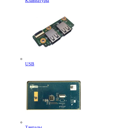
Клавиатуры
USB
Тачпады