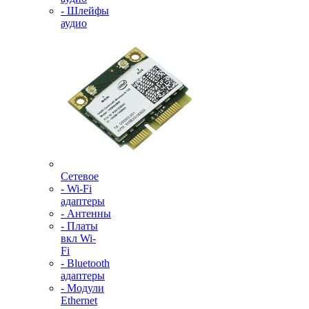
- Шлейфы
аудио
Сетевое
- Wi-Fi
адаптеры
- Антенны
- Платы
вкл Wi-
Fi
- Bluetooth
адаптеры
- Модули
Ethernet