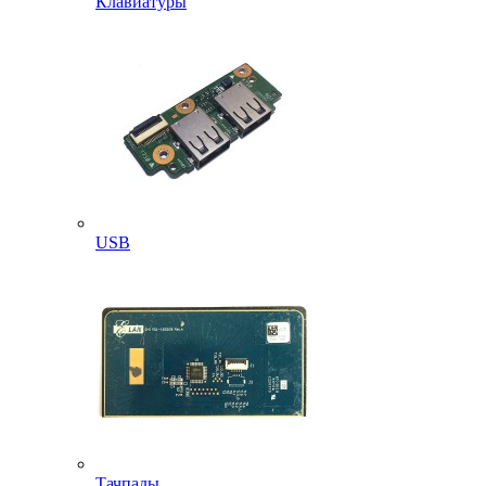
Клавиатуры
USB
Тачпады