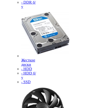
- DDR б/
у
Жесткие
диски
- HDD
- HDD б/
у
- SSD