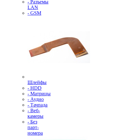
- Разъемы
LAN
- GSM
Шлейфы
- HDD
- Матрицы
- Аудио
- Тачпада
- Веб-
камеры
- Без
парт-
номера