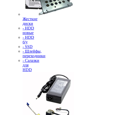
Жесткие
диски
- HDD
новые
- HDD
б/у
- SSD
- Шлейфы,
переходники
- Салазки
для
HDD