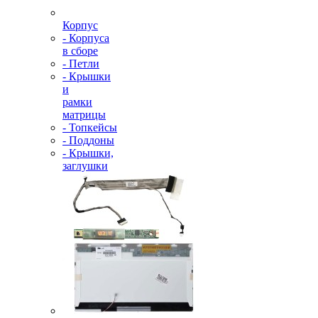
Корпус
- Корпуса
в сборе
- Петли
- Крышки
и
рамки
матрицы
- Топкейсы
- Поддоны
- Крышки,
заглушки