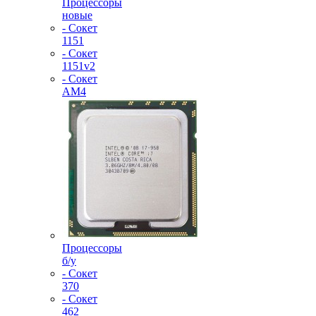
Процессоры
новые
- Сокет
1151
- Сокет
1151v2
- Сокет
AM4
Процессоры
б/у
- Сокет
370
- Сокет
462