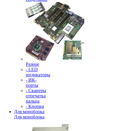
Разное
- LED
индикаторы
- ИК-
порты
- Сканеры
отпечатка
пальца
- Кнопки
Для моноблока
Для моноблока