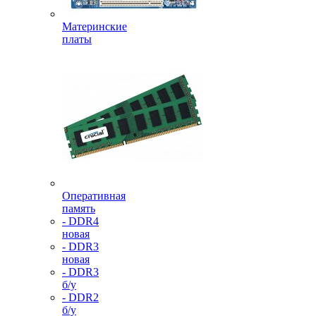
Материнские
платы
Оперативная
память
- DDR4
новая
- DDR3
новая
- DDR3
б/у
- DDR2
б/у