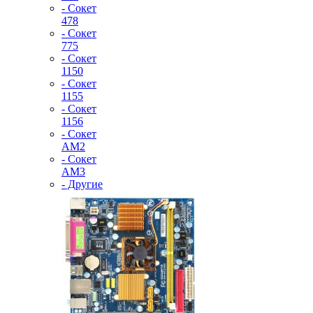
- Сокет
478
- Сокет
775
- Сокет
1150
- Сокет
1155
- Сокет
1156
- Сокет
AM2
- Сокет
AM3
- Другие