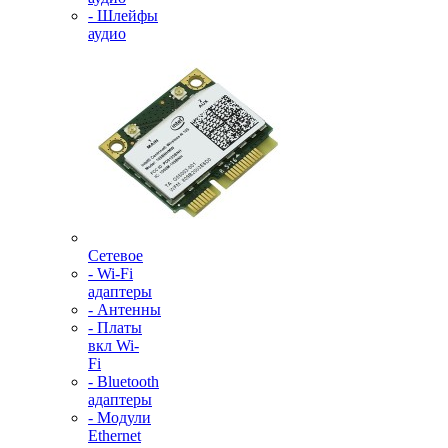
- Шлейфы
аудио
Сетевое
- Wi-Fi
адаптеры
- Антенны
- Платы
вкл Wi-
Fi
- Bluetooth
адаптеры
- Модули
Ethernet