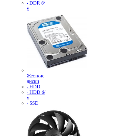
- DDR б/
у
Жесткие
диски
- HDD
- HDD б/
у
- SSD