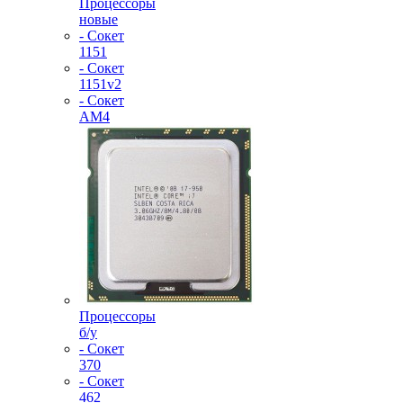
Процессоры
новые
- Сокет
1151
- Сокет
1151v2
- Сокет
AM4
Процессоры
б/у
- Сокет
370
- Сокет
462