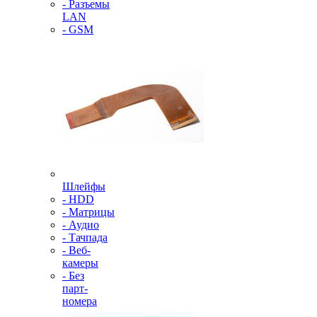
- Разъемы
LAN
- GSM
Шлейфы
- HDD
- Матрицы
- Аудио
- Тачпада
- Веб-
камеры
- Без
парт-
номера