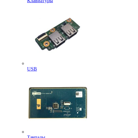
Клавиатуры
USB
Тачпады