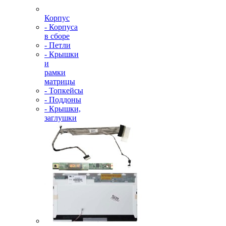
Корпус
- Корпуса
в сборе
- Петли
- Крышки
и
рамки
матрицы
- Топкейсы
- Поддоны
- Крышки,
заглушки