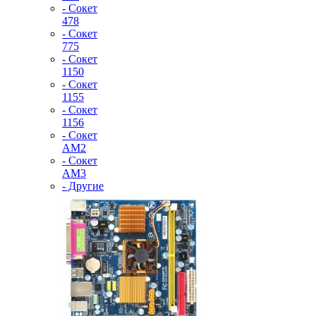
- Сокет
478
- Сокет
775
- Сокет
1150
- Сокет
1155
- Сокет
1156
- Сокет
AM2
- Сокет
AM3
- Другие