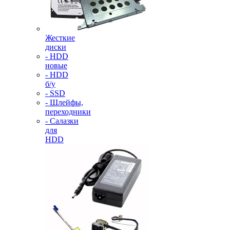
Жесткие
диски
- HDD
новые
- HDD
б/у
- SSD
- Шлейфы,
переходники
- Салазки
для
HDD