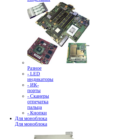
Разное
- LED
индикаторы
- ИК-
порты
- Сканеры
отпечатка
пальца
- Кнопки
Для моноблока
Для моноблока