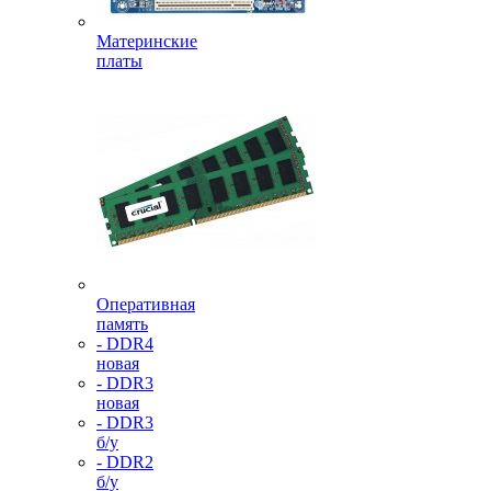
Материнские
платы
Оперативная
память
- DDR4
новая
- DDR3
новая
- DDR3
б/у
- DDR2
б/у