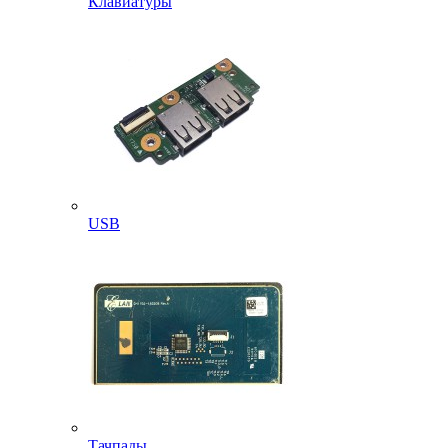
Клавиатуры
USB
Тачпады