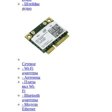
- Шлейфы
аудио
Сетевое
- Wi-Fi
адаптеры
- Антенны
- Платы
вкл Wi-
Fi
- Bluetooth
адаптеры
- Модули
Ethernet