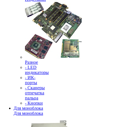
Разное
- LED
индикаторы
- ИК-
порты
- Сканеры
отпечатка
пальца
- Кнопки
Для моноблока
Для моноблока