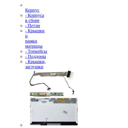
Корпус
- Корпуса
в сборе
- Петли
- Крышки
и
рамки
матрицы
- Топкейсы
- Поддоны
- Крышки,
заглушки