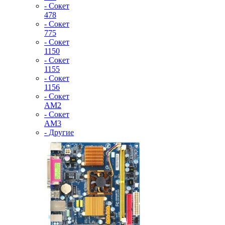
- Сокет
478
- Сокет
775
- Сокет
1150
- Сокет
1155
- Сокет
1156
- Сокет
AM2
- Сокет
AM3
- Другие