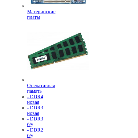
Материнские
платы
Оперативная
память
- DDR4
новая
- DDR3
новая
- DDR3
б/у
- DDR2
б/у