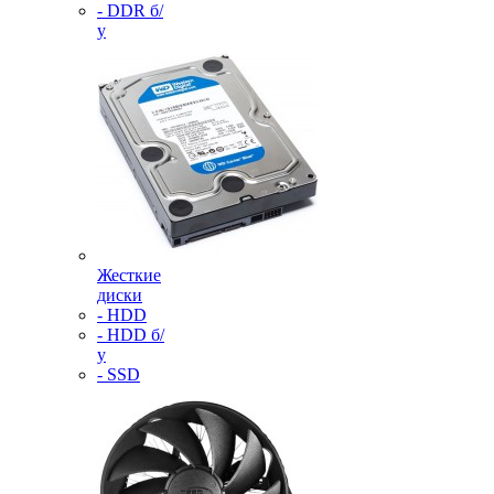
- DDR б/
у
Жесткие
диски
- HDD
- HDD б/
у
- SSD