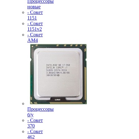
Процессоры
новые
- Сокет
1151
- Сокет
1151v2
- Сокет
AM4
Процессоры
б/у
- Сокет
370
- Сокет
462