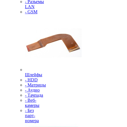
- Разъемы
LAN
- GSM
Шлейфы
- HDD
- Матрицы
- Аудио
- Тачпада
- Веб-
камеры
- Без
парт-
номера