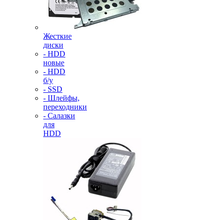
Жесткие
диски
- HDD
новые
- HDD
б/у
- SSD
- Шлейфы,
переходники
- Салазки
для
HDD