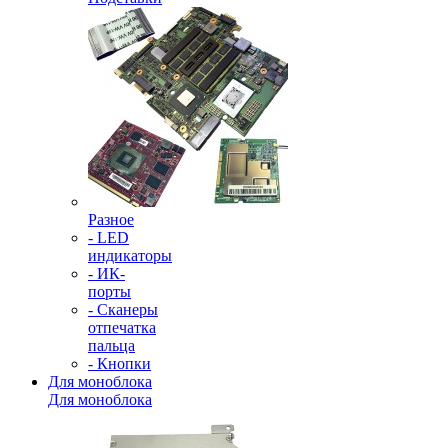
Разное
- LED
индикаторы
- ИК-
порты
- Сканеры
отпечатка
пальца
- Кнопки
Для моноблока
Для моноблока