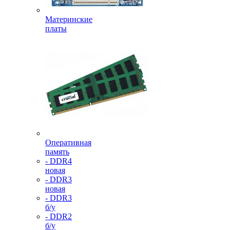
Материнские
платы
Оперативная
память
- DDR4
новая
- DDR3
новая
- DDR3
б/у
- DDR2
б/у