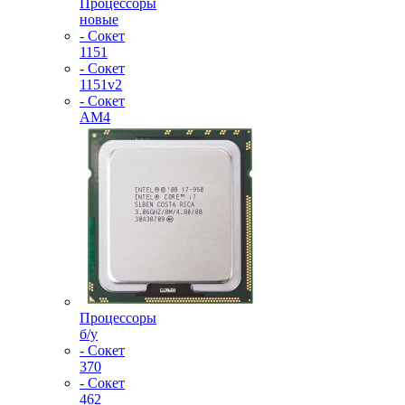
Процессоры
новые
- Сокет
1151
- Сокет
1151v2
- Сокет
AM4
Процессоры
б/у
- Сокет
370
- Сокет
462