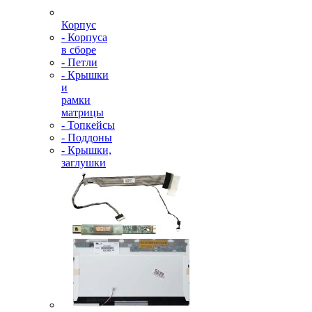
Корпус
- Корпуса
в сборе
- Петли
- Крышки
и
рамки
матрицы
- Топкейсы
- Поддоны
- Крышки,
заглушки