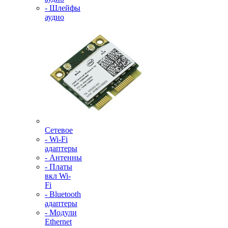
- Шлейфы
аудио
Сетевое
- Wi-Fi
адаптеры
- Антенны
- Платы
вкл Wi-
Fi
- Bluetooth
адаптеры
- Модули
Ethernet