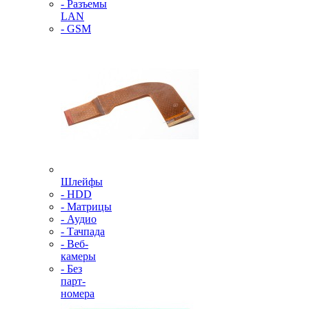
- Разъемы
LAN
- GSM
Шлейфы
- HDD
- Матрицы
- Аудио
- Тачпада
- Веб-
камеры
- Без
парт-
номера