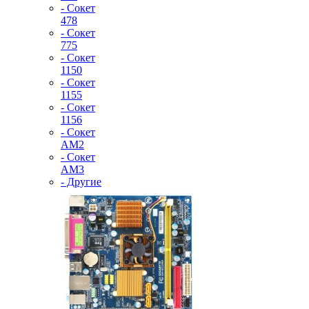
- Сокет
478
- Сокет
775
- Сокет
1150
- Сокет
1155
- Сокет
1156
- Сокет
AM2
- Сокет
AM3
- Другие