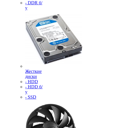
- DDR б/
у
Жесткие
диски
- HDD
- HDD б/
у
- SSD