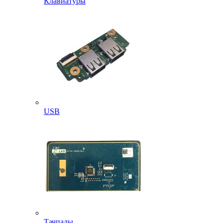
Клавиатуры
USB
Тачпады