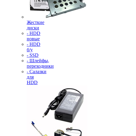
Жесткие
диски
- HDD
новые
- HDD
б/у
- SSD
- Шлейфы,
переходники
- Салазки
для
HDD