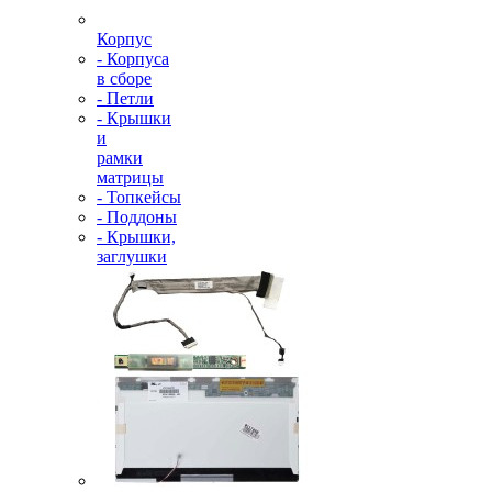
Корпус
- Корпуса
в сборе
- Петли
- Крышки
и
рамки
матрицы
- Топкейсы
- Поддоны
- Крышки,
заглушки