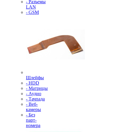
- Разъемы
LAN
- GSM
Шлейфы
- HDD
- Матрицы
- Аудио
- Тачпада
- Веб-
камеры
- Без
парт-
номера