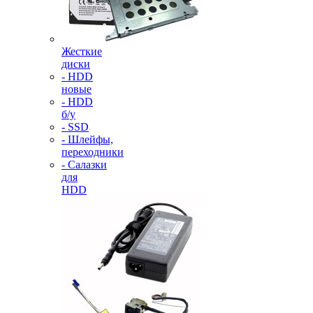
Жесткие
диски
- HDD
новые
- HDD
б/у
- SSD
- Шлейфы,
переходники
- Салазки
для
HDD