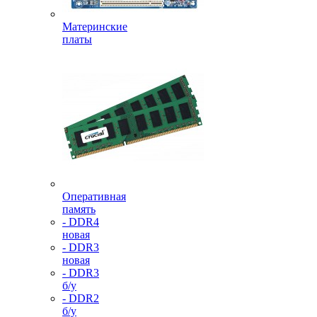
Материнские
платы
Оперативная
память
- DDR4
новая
- DDR3
новая
- DDR3
б/у
- DDR2
б/у