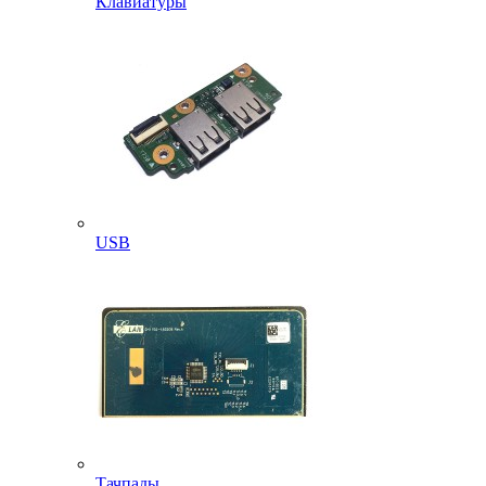
Клавиатуры
USB
Тачпады