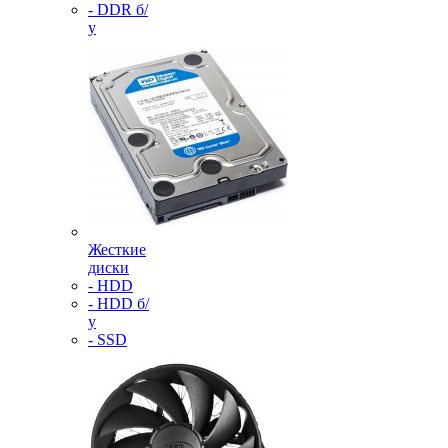
- DDR б/
у
Жесткие
диски
- HDD
- HDD б/
у
- SSD