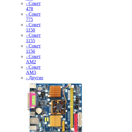
- Сокет
478
- Сокет
775
- Сокет
1150
- Сокет
1155
- Сокет
1156
- Сокет
AM2
- Сокет
AM3
- Другие