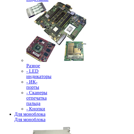
Разное
- LED
индикаторы
- ИК-
порты
- Сканеры
отпечатка
пальца
- Кнопки
Для моноблока
Для моноблока