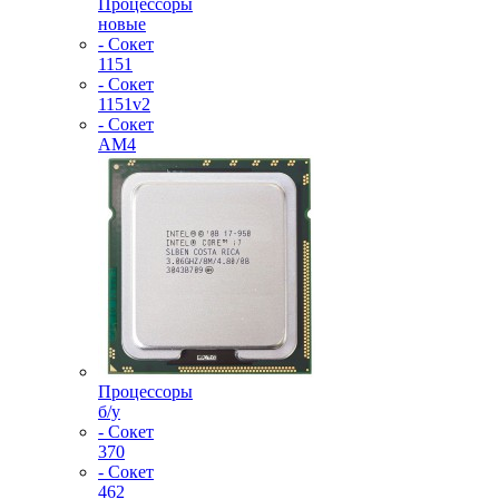
Процессоры
новые
- Сокет
1151
- Сокет
1151v2
- Сокет
AM4
Процессоры
б/у
- Сокет
370
- Сокет
462