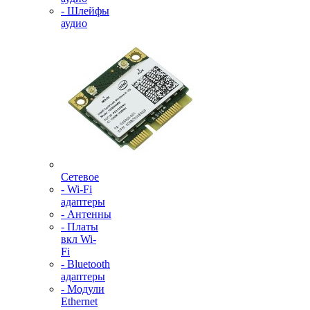
- Шлейфы
аудио
Сетевое
- Wi-Fi
адаптеры
- Антенны
- Платы
вкл Wi-
Fi
- Bluetooth
адаптеры
- Модули
Ethernet