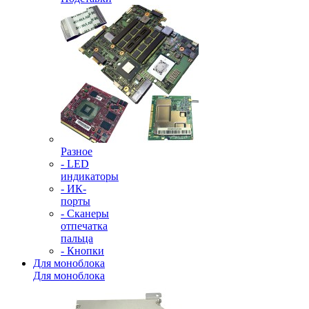
Разное
- LED
индикаторы
- ИК-
порты
- Сканеры
отпечатка
пальца
- Кнопки
Для моноблока
Для моноблока