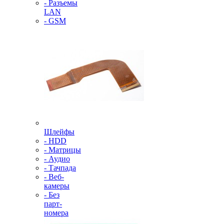
- Разъемы
LAN
- GSM
Шлейфы
- HDD
- Матрицы
- Аудио
- Тачпада
- Веб-
камеры
- Без
парт-
номера