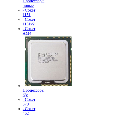
Процессоры
новые
- Сокет
1151
- Сокет
1151v2
- Сокет
AM4
Процессоры
б/у
- Сокет
370
- Сокет
462