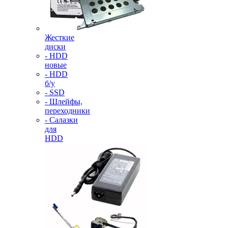
Жесткие
диски
- HDD
новые
- HDD
б/у
- SSD
- Шлейфы,
переходники
- Салазки
для
HDD