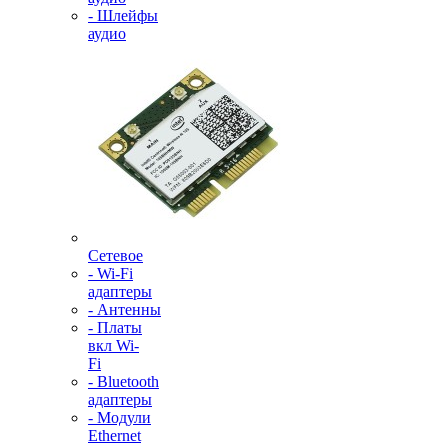
- Шлейфы
аудио
Сетевое
- Wi-Fi
адаптеры
- Антенны
- Платы
вкл Wi-
Fi
- Bluetooth
адаптеры
- Модули
Ethernet