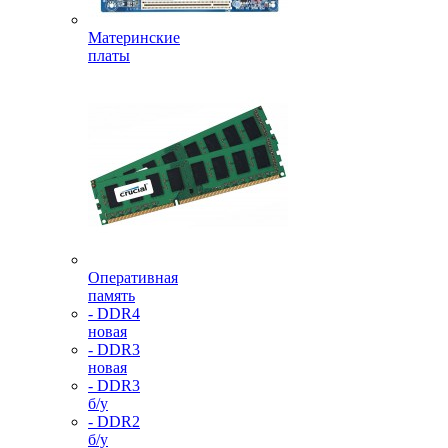
Материнские
платы
Оперативная
память
- DDR4
новая
- DDR3
новая
- DDR3
б/у
- DDR2
б/у