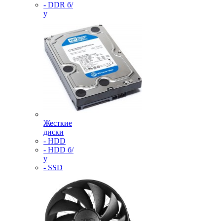
- DDR б/
у
Жесткие
диски
- HDD
- HDD б/
у
- SSD