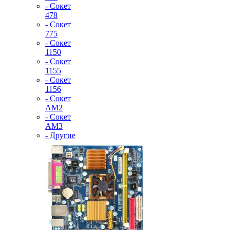
- Сокет
478
- Сокет
775
- Сокет
1150
- Сокет
1155
- Сокет
1156
- Сокет
AM2
- Сокет
AM3
- Другие