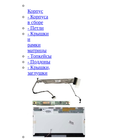
Корпус
- Корпуса
в сборе
- Петли
- Крышки
и
рамки
матрицы
- Топкейсы
- Поддоны
- Крышки,
заглушки