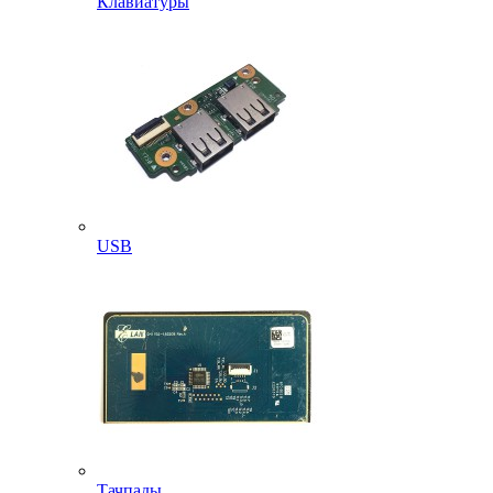
Клавиатуры
USB
Тачпады