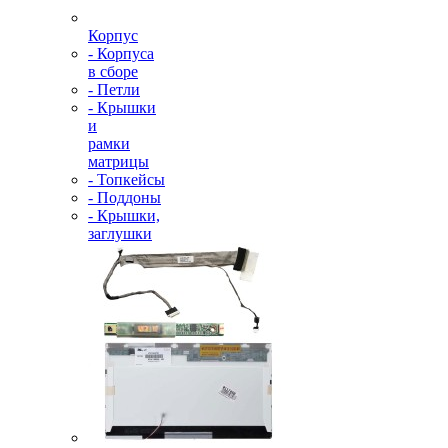
Корпус
- Корпуса
в сборе
- Петли
- Крышки
и
рамки
матрицы
- Топкейсы
- Поддоны
- Крышки,
заглушки