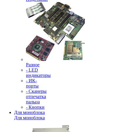
Разное
- LED
индикаторы
- ИК-
порты
- Сканеры
отпечатка
пальца
- Кнопки
Для моноблока
Для моноблока