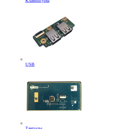
Клавиатуры
USB
Тачпады