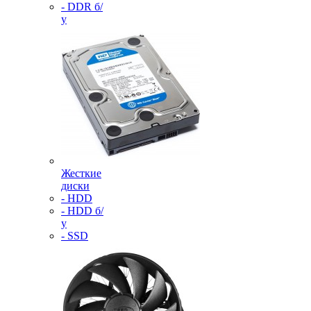
- DDR б/
у
Жесткие
диски
- HDD
- HDD б/
у
- SSD