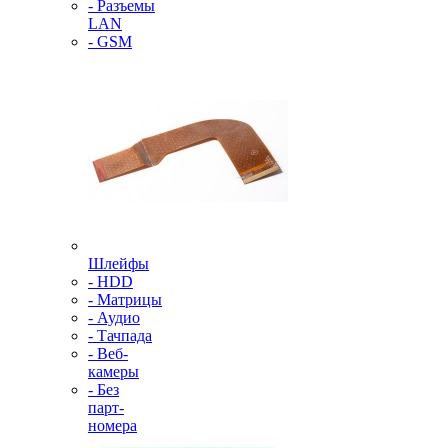
- Разъемы
LAN
- GSM
Шлейфы
- HDD
- Матрицы
- Аудио
- Тачпада
- Веб-
камеры
- Без
парт-
номера