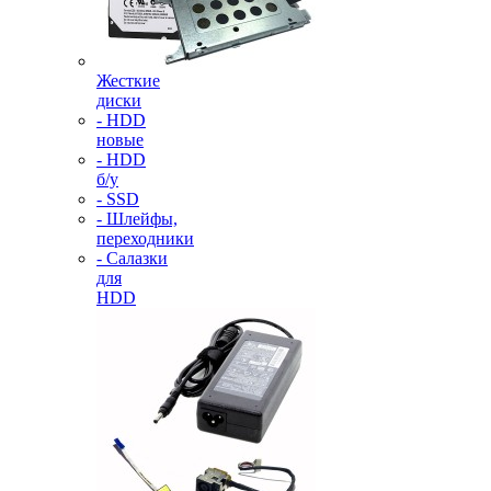
Жесткие
диски
- HDD
новые
- HDD
б/у
- SSD
- Шлейфы,
переходники
- Салазки
для
HDD