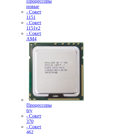
Процессоры
новые
- Сокет
1151
- Сокет
1151v2
- Сокет
AM4
Процессоры
б/у
- Сокет
370
- Сокет
462