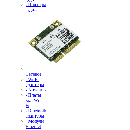
- Шлейфы
аудио
Сетевое
- Wi-Fi
адаптеры
- Антенны
- Платы
вкл Wi-
Fi
- Bluetooth
адаптеры
- Модули
Ethernet