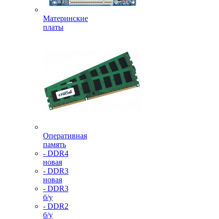
Материнские
платы
Оперативная
память
- DDR4
новая
- DDR3
новая
- DDR3
б/у
- DDR2
б/у