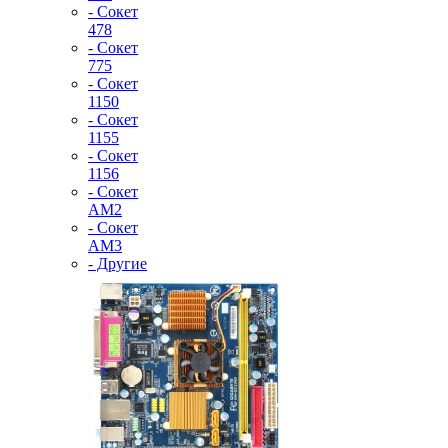
- Сокет
478
- Сокет
775
- Сокет
1150
- Сокет
1155
- Сокет
1156
- Сокет
AM2
- Сокет
AM3
- Другие