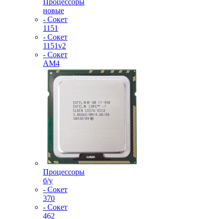
Процессоры
новые
- Сокет
1151
- Сокет
1151v2
- Сокет
AM4
Процессоры
б/у
- Сокет
370
- Сокет
462