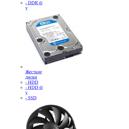
- DDR б/
у
Жесткие
диски
- HDD
- HDD б/
у
- SSD