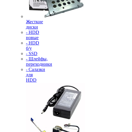
Жесткие
диски
- HDD
новые
- HDD
б/у
- SSD
- Шлейфы,
переходники
- Салазки
для
HDD