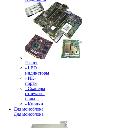
Разное
- LED
индикаторы
- ИК-
порты
- Сканеры
отпечатка
пальца
- Кнопки
Для моноблока
Для моноблока