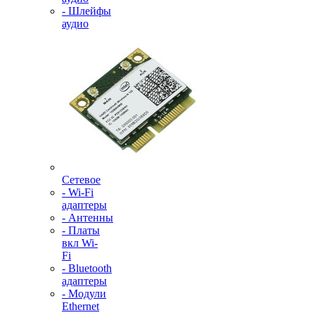
- Шлейфы
аудио
Сетевое
- Wi-Fi
адаптеры
- Антенны
- Платы
вкл Wi-
Fi
- Bluetooth
адаптеры
- Модули
Ethernet