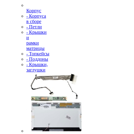
Корпус
- Корпуса
в сборе
- Петли
- Крышки
и
рамки
матрицы
- Топкейсы
- Поддоны
- Крышки,
заглушки