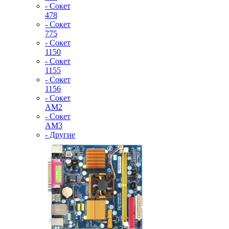
- Сокет
478
- Сокет
775
- Сокет
1150
- Сокет
1155
- Сокет
1156
- Сокет
AM2
- Сокет
AM3
- Другие