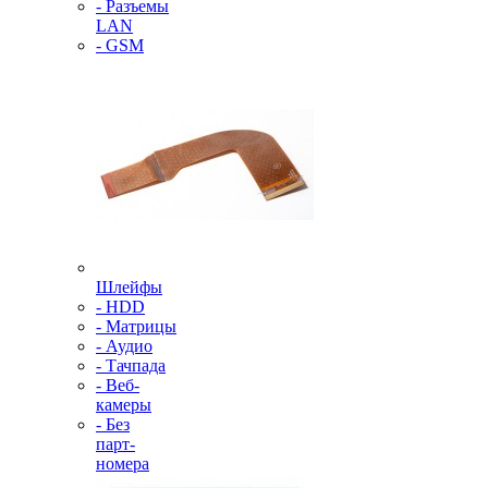
- Разъемы
LAN
- GSM
Шлейфы
- HDD
- Матрицы
- Аудио
- Тачпада
- Веб-
камеры
- Без
парт-
номера