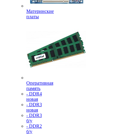
Материнские
платы
Оперативная
память
- DDR4
новая
- DDR3
новая
- DDR3
б/у
- DDR2
б/у