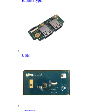
Клавиатуры
USB
Тачпады