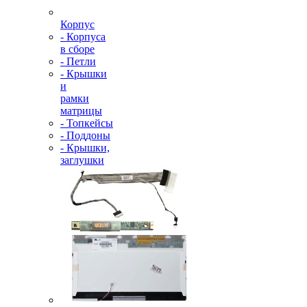
Корпус
- Корпуса
в сборе
- Петли
- Крышки
и
рамки
матрицы
- Топкейсы
- Поддоны
- Крышки,
заглушки