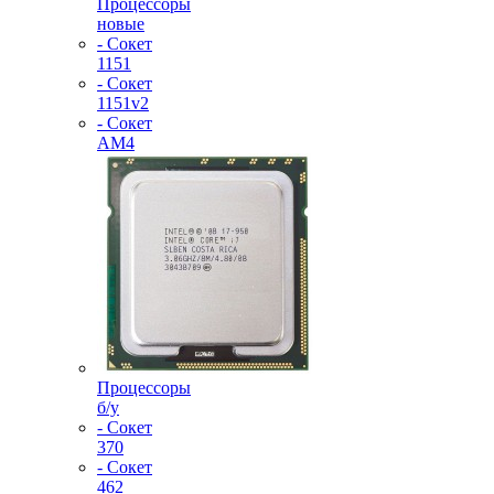
Процессоры
новые
- Сокет
1151
- Сокет
1151v2
- Сокет
AM4
Процессоры
б/у
- Сокет
370
- Сокет
462