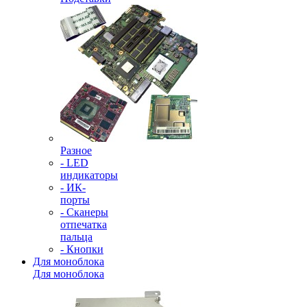
Разное
- LED
индикаторы
- ИК-
порты
- Сканеры
отпечатка
пальца
- Кнопки
Для моноблока
Для моноблока