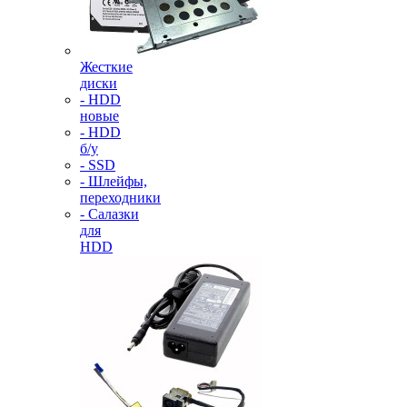
Жесткие
диски
- HDD
новые
- HDD
б/у
- SSD
- Шлейфы,
переходники
- Салазки
для
HDD