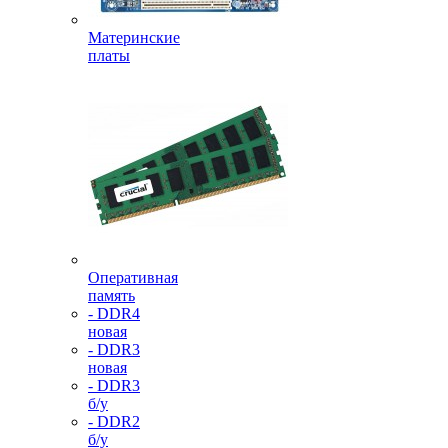
Материнские
платы
Оперативная
память
- DDR4
новая
- DDR3
новая
- DDR3
б/у
- DDR2
б/у