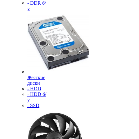
- DDR б/
у
Жесткие
диски
- HDD
- HDD б/
у
- SSD