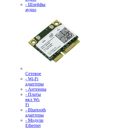
- Шлейфы
аудио
Сетевое
- Wi-Fi
адаптеры
- Антенны
- Платы
вкл Wi-
Fi
- Bluetooth
адаптеры
- Модули
Ethernet