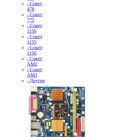
- Сокет
478
- Сокет
775
- Сокет
1150
- Сокет
1155
- Сокет
1156
- Сокет
AM2
- Сокет
AM3
- Другие