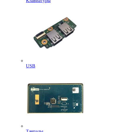
Клавиатуры
USB
Тачпады