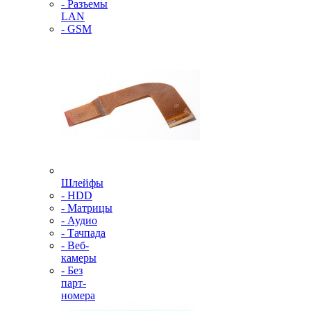
- Разъемы
LAN
- GSM
Шлейфы
- HDD
- Матрицы
- Аудио
- Тачпада
- Веб-
камеры
- Без
парт-
номера