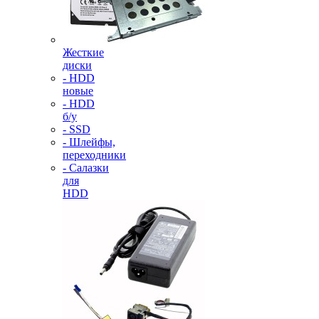
Жесткие
диски
- HDD
новые
- HDD
б/у
- SSD
- Шлейфы,
переходники
- Салазки
для
HDD