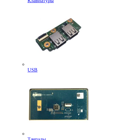
Клавиатуры
USB
Тачпады