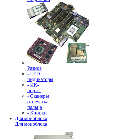
Разное
- LED
индикаторы
- ИК-
порты
- Сканеры
отпечатка
пальца
- Кнопки
Для моноблока
Для моноблока