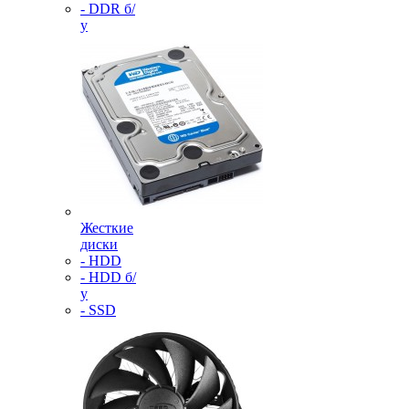
- DDR б/
у
Жесткие
диски
- HDD
- HDD б/
у
- SSD