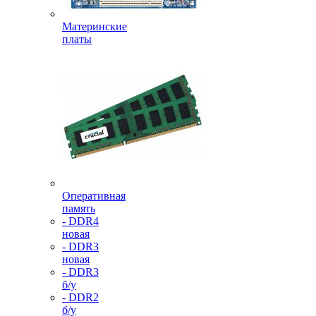
Материнские
платы
Оперативная
память
- DDR4
новая
- DDR3
новая
- DDR3
б/у
- DDR2
б/у