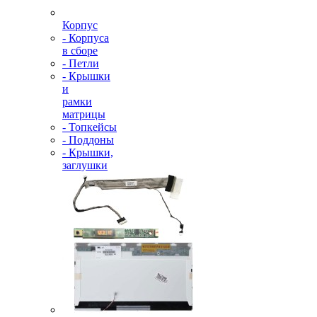
Корпус
- Корпуса
в сборе
- Петли
- Крышки
и
рамки
матрицы
- Топкейсы
- Поддоны
- Крышки,
заглушки