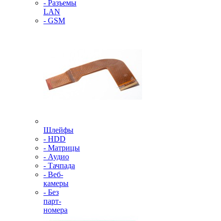
- Разъемы
LAN
- GSM
Шлейфы
- HDD
- Матрицы
- Аудио
- Тачпада
- Веб-
камеры
- Без
парт-
номера