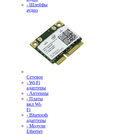
- Шлейфы
аудио
Сетевое
- Wi-Fi
адаптеры
- Антенны
- Платы
вкл Wi-
Fi
- Bluetooth
адаптеры
- Модули
Ethernet