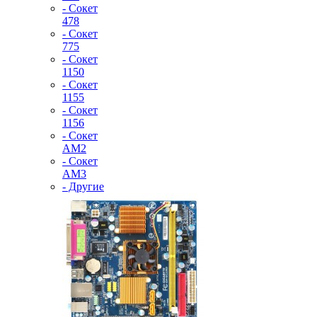
- Сокет
478
- Сокет
775
- Сокет
1150
- Сокет
1155
- Сокет
1156
- Сокет
AM2
- Сокет
AM3
- Другие