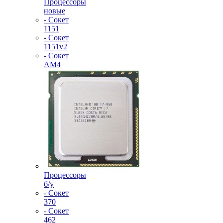
Процессоры
новые
- Сокет
1151
- Сокет
1151v2
- Сокет
AM4
Процессоры
б/у
- Сокет
370
- Сокет
462