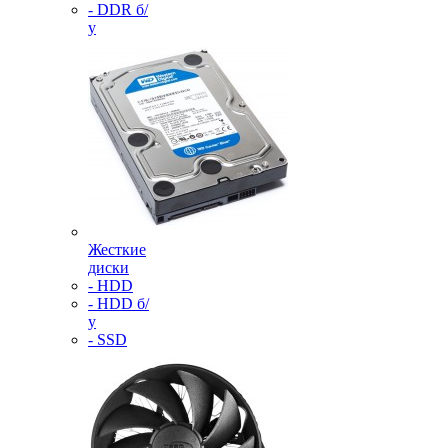
- DDR б/
у
Жесткие
диски
- HDD
- HDD б/
у
- SSD