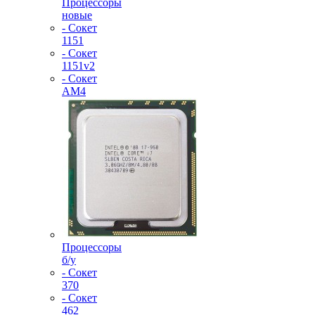
Процессоры
новые
- Сокет
1151
- Сокет
1151v2
- Сокет
AM4
Процессоры
б/у
- Сокет
370
- Сокет
462