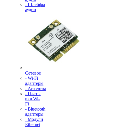
- Шлейфы
аудио
Сетевое
- Wi-Fi
адаптеры
- Антенны
- Платы
вкл Wi-
Fi
- Bluetooth
адаптеры
- Модули
Ethernet