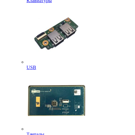
Клавиатуры
USB
Тачпады