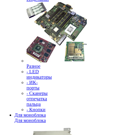
Разное
- LED
индикаторы
- ИК-
порты
- Сканеры
отпечатка
пальца
- Кнопки
Для моноблока
Для моноблока