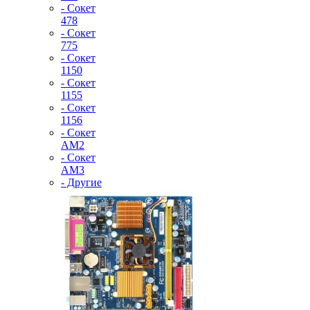
- Сокет
478
- Сокет
775
- Сокет
1150
- Сокет
1155
- Сокет
1156
- Сокет
AM2
- Сокет
AM3
- Другие