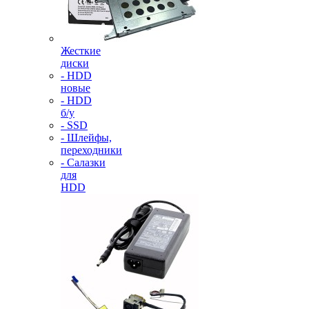
Жесткие
диски
- HDD
новые
- HDD
б/у
- SSD
- Шлейфы,
переходники
- Салазки
для
HDD