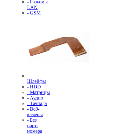
- Разъемы
LAN
- GSM
Шлейфы
- HDD
- Матрицы
- Аудио
- Тачпада
- Веб-
камеры
- Без
парт-
номера