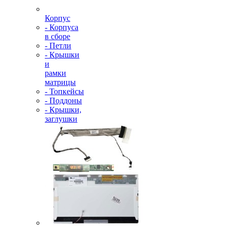
Корпус
- Корпуса
в сборе
- Петли
- Крышки
и
рамки
матрицы
- Топкейсы
- Поддоны
- Крышки,
заглушки