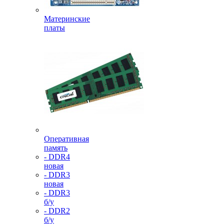
Материнские
платы
Оперативная
память
- DDR4
новая
- DDR3
новая
- DDR3
б/у
- DDR2
б/у