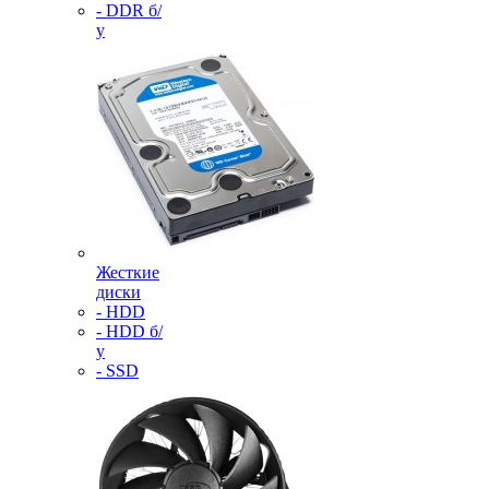
- DDR б/
у
Жесткие
диски
- HDD
- HDD б/
у
- SSD