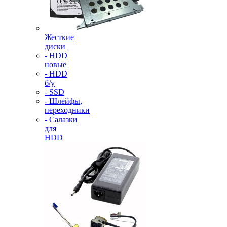
Жесткие
диски
- HDD
новые
- HDD
б/у
- SSD
- Шлейфы,
переходники
- Салазки
для
HDD