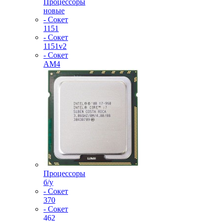
Процессоры
новые
- Сокет
1151
- Сокет
1151v2
- Сокет
AM4
Процессоры
б/у
- Сокет
370
- Сокет
462