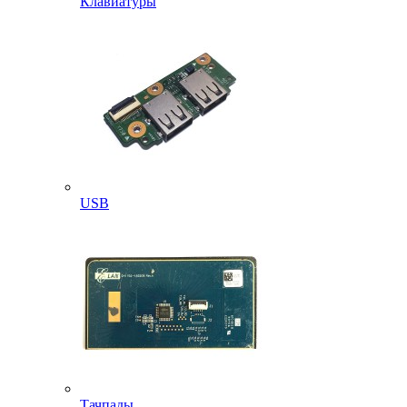
Клавиатуры
USB
Тачпады