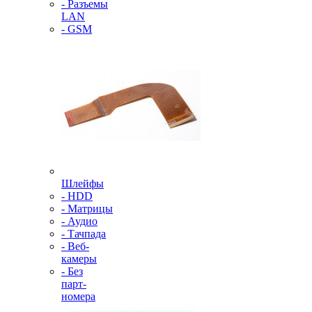
- Разъемы
LAN
- GSM
Шлейфы
- HDD
- Матрицы
- Аудио
- Тачпада
- Веб-
камеры
- Без
парт-
номера