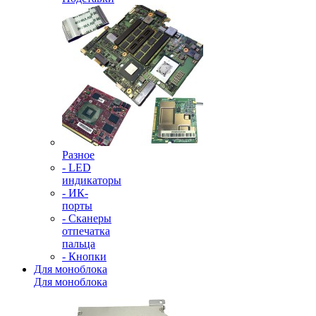
Разное
- LED
индикаторы
- ИК-
порты
- Сканеры
отпечатка
пальца
- Кнопки
Для моноблока
Для моноблока