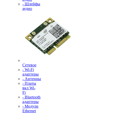
- Шлейфы
аудио
Сетевое
- Wi-Fi
адаптеры
- Антенны
- Платы
вкл Wi-
Fi
- Bluetooth
адаптеры
- Модули
Ethernet