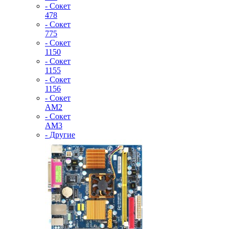
- Сокет
478
- Сокет
775
- Сокет
1150
- Сокет
1155
- Сокет
1156
- Сокет
AM2
- Сокет
AM3
- Другие