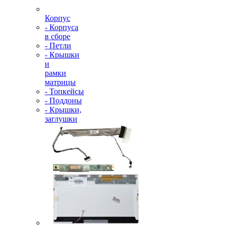
Корпус
- Корпуса
в сборе
- Петли
- Крышки
и
рамки
матрицы
- Топкейсы
- Поддоны
- Крышки,
заглушки