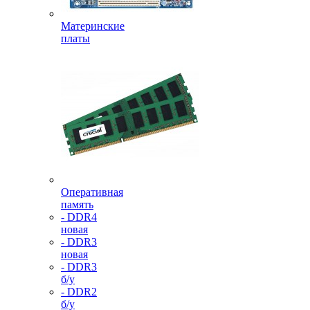
Материнские
платы
Оперативная
память
- DDR4
новая
- DDR3
новая
- DDR3
б/у
- DDR2
б/у