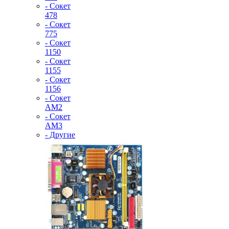
- Сокет
478
- Сокет
775
- Сокет
1150
- Сокет
1155
- Сокет
1156
- Сокет
AM2
- Сокет
AM3
- Другие