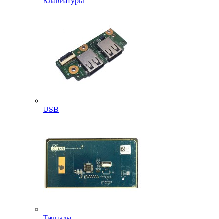
Клавиатуры
USB
Тачпады