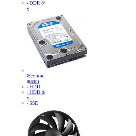
- DDR б/
у
Жесткие
диски
- HDD
- HDD б/
у
- SSD