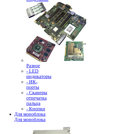
Разное
- LED
индикаторы
- ИК-
порты
- Сканеры
отпечатка
пальца
- Кнопки
Для моноблока
Для моноблока