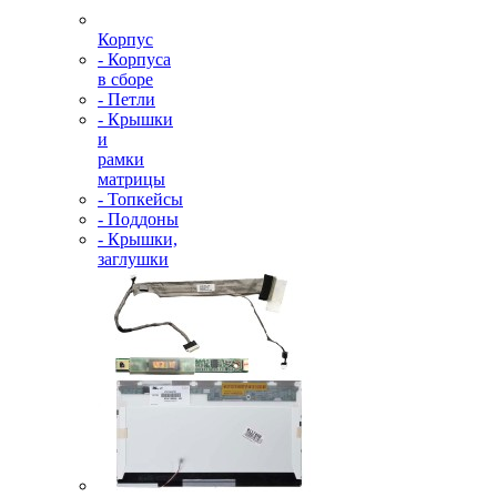
Корпус
- Корпуса
в сборе
- Петли
- Крышки
и
рамки
матрицы
- Топкейсы
- Поддоны
- Крышки,
заглушки