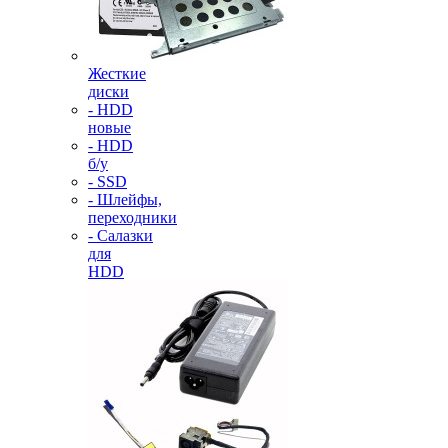
Жесткие
диски
- HDD
новые
- HDD
б/у
- SSD
- Шлейфы,
переходники
- Салазки
для
HDD