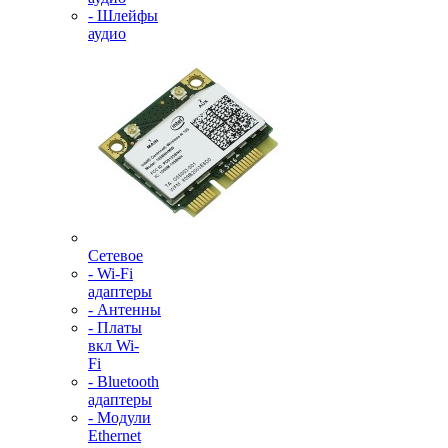
- Шлейфы
аудио
Сетевое
- Wi-Fi
адаптеры
- Антенны
- Платы
вкл Wi-
Fi
- Bluetooth
адаптеры
- Модули
Ethernet