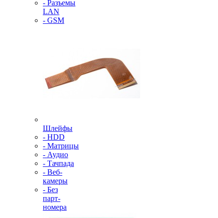
- Разъемы
LAN
- GSM
Шлейфы
- HDD
- Матрицы
- Аудио
- Тачпада
- Веб-
камеры
- Без
парт-
номера