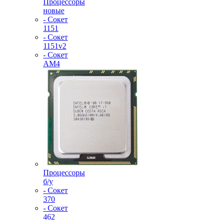
Процессоры
новые
- Сокет
1151
- Сокет
1151v2
- Сокет
AM4
Процессоры
б/у
- Сокет
370
- Сокет
462