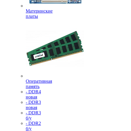
Материнские
платы
Оперативная
память
- DDR4
новая
- DDR3
новая
- DDR3
б/у
- DDR2
б/у