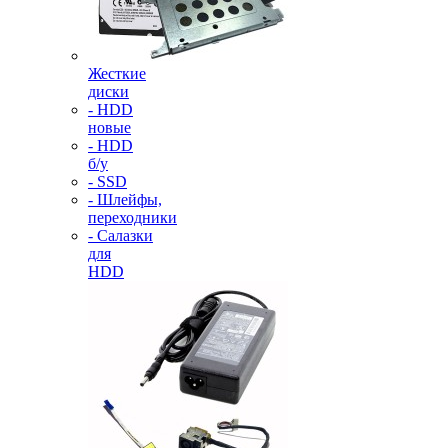
Жесткие
диски
- HDD
новые
- HDD
б/у
- SSD
- Шлейфы,
переходники
- Салазки
для
HDD