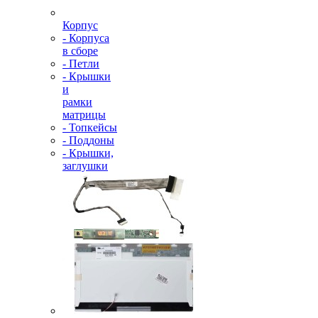
Корпус
- Корпуса
в сборе
- Петли
- Крышки
и
рамки
матрицы
- Топкейсы
- Поддоны
- Крышки,
заглушки