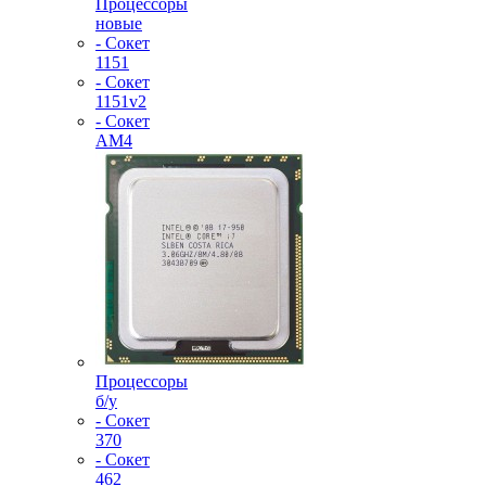
Процессоры
новые
- Сокет
1151
- Сокет
1151v2
- Сокет
AM4
Процессоры
б/у
- Сокет
370
- Сокет
462