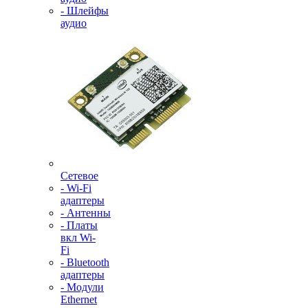
- Шлейфы
аудио
Сетевое
- Wi-Fi
адаптеры
- Антенны
- Платы
вкл Wi-
Fi
- Bluetooth
адаптеры
- Модули
Ethernet