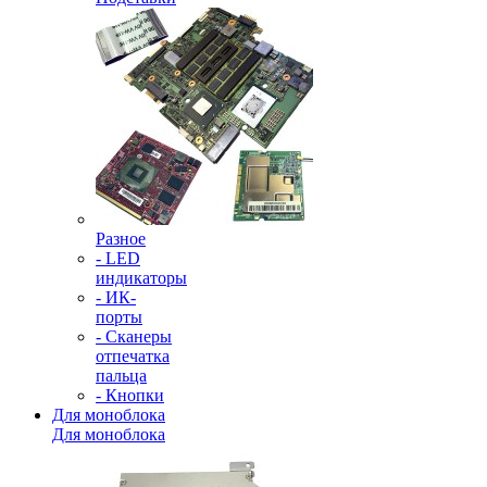
Разное
- LED
индикаторы
- ИК-
порты
- Сканеры
отпечатка
пальца
- Кнопки
Для моноблока
Для моноблока