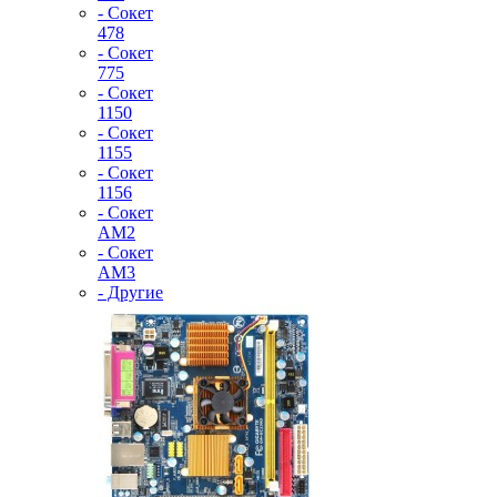
- Сокет
478
- Сокет
775
- Сокет
1150
- Сокет
1155
- Сокет
1156
- Сокет
AM2
- Сокет
AM3
- Другие