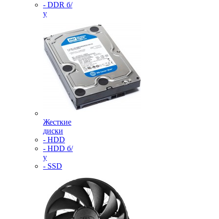
- DDR б/
у
Жесткие
диски
- HDD
- HDD б/
у
- SSD