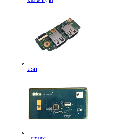
Клавиатуры
USB
Тачпады