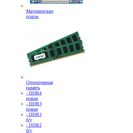
Материнские
платы
Оперативная
память
- DDR4
новая
- DDR3
новая
- DDR3
б/у
- DDR2
б/у