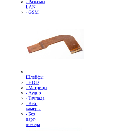
- Разъемы
LAN
- GSM
Шлейфы
- HDD
- Матрицы
- Аудио
- Тачпада
- Веб-
камеры
- Без
парт-
номера