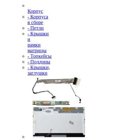
Корпус
- Корпуса
в сборе
- Петли
- Крышки
и
рамки
матрицы
- Топкейсы
- Поддоны
- Крышки,
заглушки