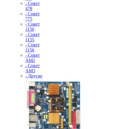
- Сокет
478
- Сокет
775
- Сокет
1150
- Сокет
1155
- Сокет
1156
- Сокет
AM2
- Сокет
AM3
- Другие