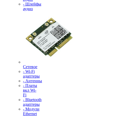
- Шлейфы
аудио
Сетевое
- Wi-Fi
адаптеры
- Антенны
- Платы
вкл Wi-
Fi
- Bluetooth
адаптеры
- Модули
Ethernet