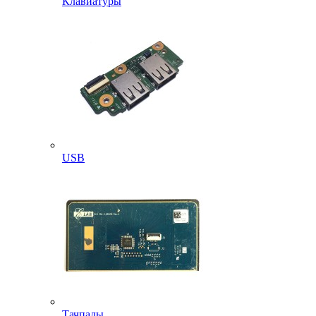
Клавиатуры
USB
Тачпады