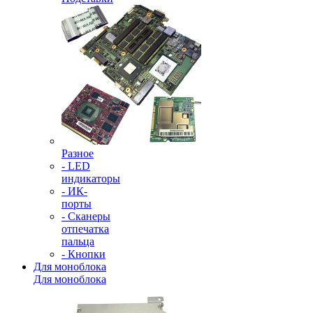
Разное
- LED
индикаторы
- ИК-
порты
- Сканеры
отпечатка
пальца
- Кнопки
Для моноблока
Для моноблока