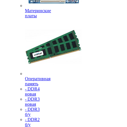
Материнские
платы
Оперативная
память
- DDR4
новая
- DDR3
новая
- DDR3
б/у
- DDR2
б/у