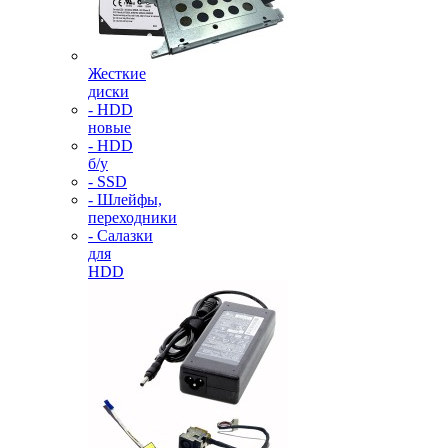
Жесткие
диски
- HDD
новые
- HDD
б/у
- SSD
- Шлейфы,
переходники
- Салазки
для
HDD