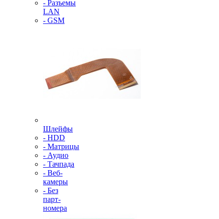
- Разъемы
LAN
- GSM
Шлейфы
- HDD
- Матрицы
- Аудио
- Тачпада
- Веб-
камеры
- Без
парт-
номера