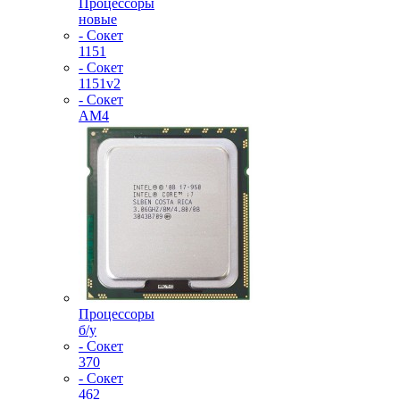
Процессоры
новые
- Сокет
1151
- Сокет
1151v2
- Сокет
AM4
Процессоры
б/у
- Сокет
370
- Сокет
462