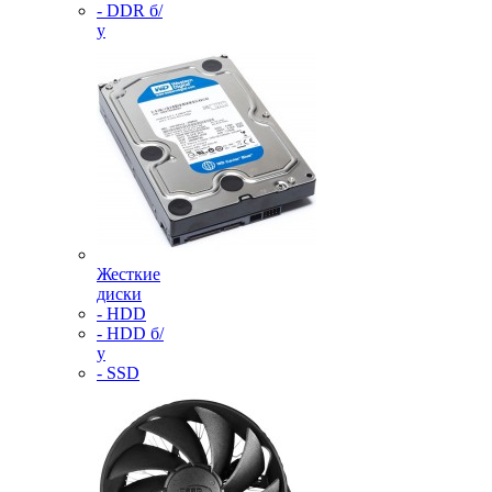
- DDR б/
у
Жесткие
диски
- HDD
- HDD б/
у
- SSD