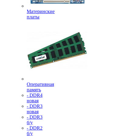
Материнские
платы
Оперативная
память
- DDR4
новая
- DDR3
новая
- DDR3
б/у
- DDR2
б/у