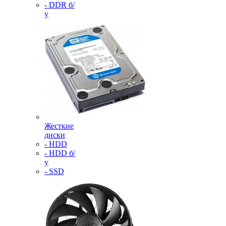
- DDR б/
у
Жесткие
диски
- HDD
- HDD б/
у
- SSD