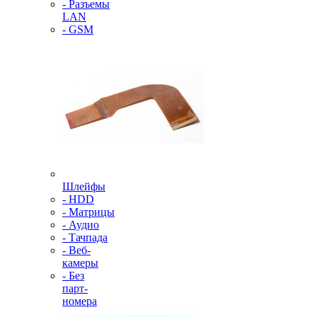
- Разъемы
LAN
- GSM
Шлейфы
- HDD
- Матрицы
- Аудио
- Тачпада
- Веб-
камеры
- Без
парт-
номера