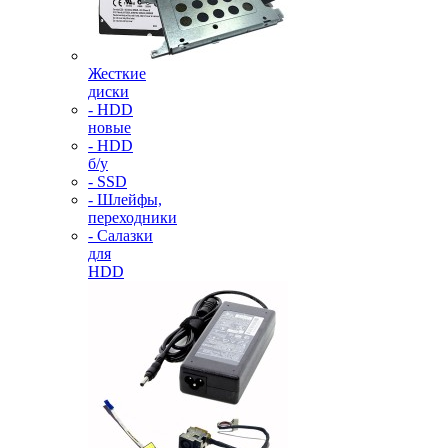
Жесткие
диски
- HDD
новые
- HDD
б/у
- SSD
- Шлейфы,
переходники
- Салазки
для
HDD