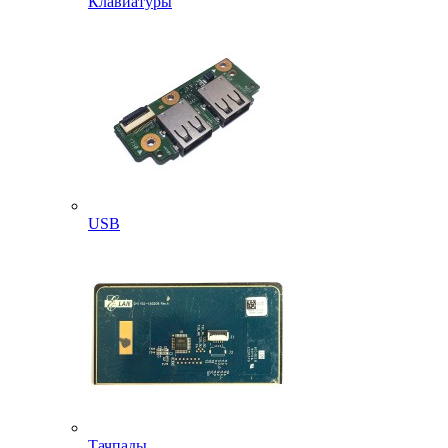
Клавиатуры
USB
Тачпады