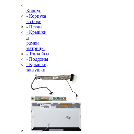
Корпус
- Корпуса
в сборе
- Петли
- Крышки
и
рамки
матрицы
- Топкейсы
- Поддоны
- Крышки,
заглушки