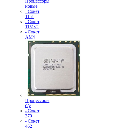
Процессоры
новые
- Сокет
1151
- Сокет
1151v2
- Сокет
AM4
Процессоры
б/у
- Сокет
370
- Сокет
462