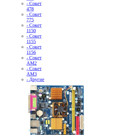
- Сокет
478
- Сокет
775
- Сокет
1150
- Сокет
1155
- Сокет
1156
- Сокет
AM2
- Сокет
AM3
- Другие