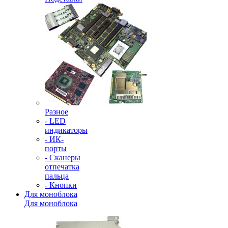
Разное
- LED
индикаторы
- ИК-
порты
- Сканеры
отпечатка
пальца
- Кнопки
Для моноблока
Для моноблока