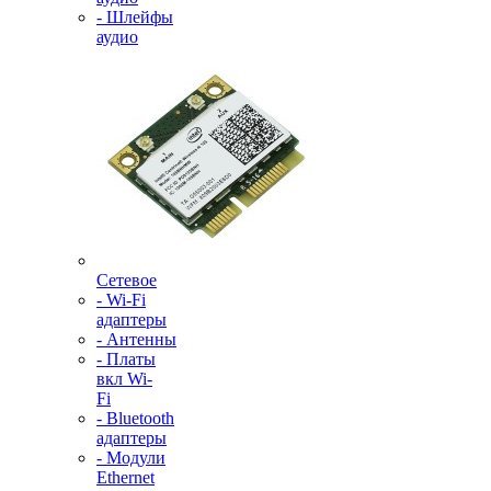
- Шлейфы
аудио
Сетевое
- Wi-Fi
адаптеры
- Антенны
- Платы
вкл Wi-
Fi
- Bluetooth
адаптеры
- Модули
Ethernet