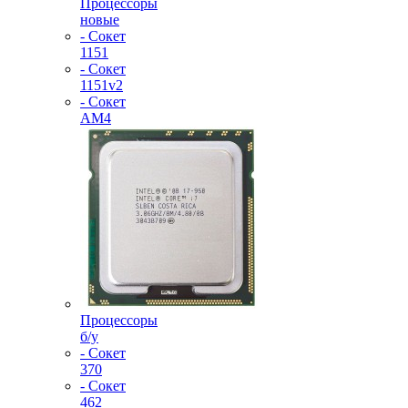
Процессоры
новые
- Сокет
1151
- Сокет
1151v2
- Сокет
AM4
Процессоры
б/у
- Сокет
370
- Сокет
462