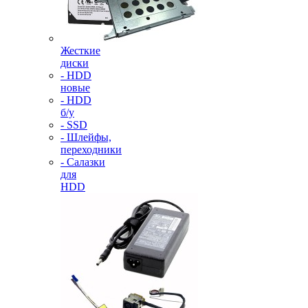
Жесткие
диски
- HDD
новые
- HDD
б/у
- SSD
- Шлейфы,
переходники
- Салазки
для
HDD