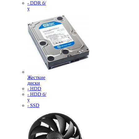
- DDR б/
у
Жесткие
диски
- HDD
- HDD б/
у
- SSD