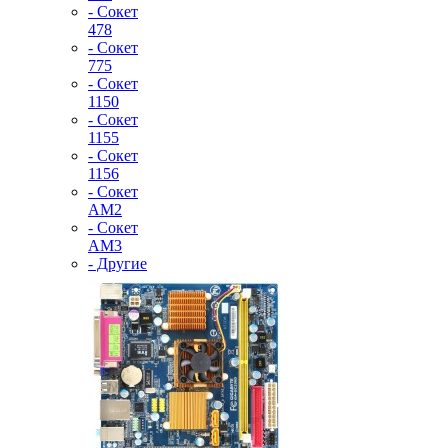
- Сокет
478
- Сокет
775
- Сокет
1150
- Сокет
1155
- Сокет
1156
- Сокет
AM2
- Сокет
AM3
- Другие