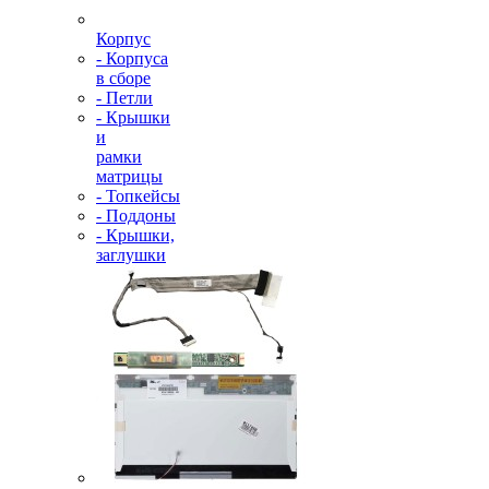
Корпус
- Корпуса
в сборе
- Петли
- Крышки
и
рамки
матрицы
- Топкейсы
- Поддоны
- Крышки,
заглушки