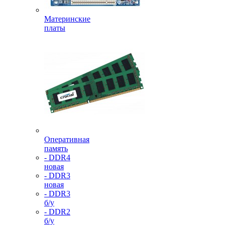
Материнские
платы
Оперативная
память
- DDR4
новая
- DDR3
новая
- DDR3
б/у
- DDR2
б/у