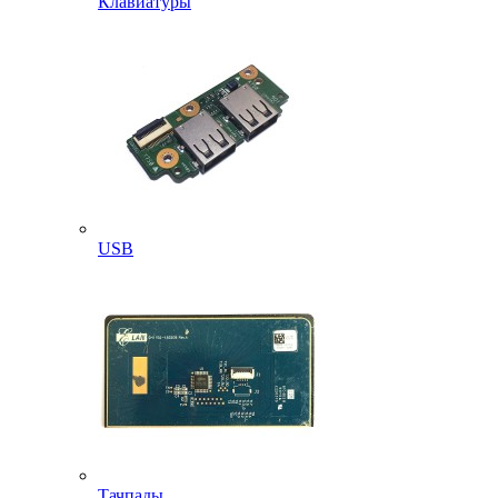
Клавиатуры
USB
Тачпады