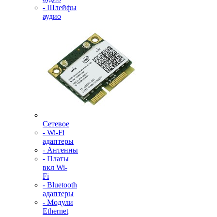
- Шлейфы
аудио
Сетевое
- Wi-Fi
адаптеры
- Антенны
- Платы
вкл Wi-
Fi
- Bluetooth
адаптеры
- Модули
Ethernet