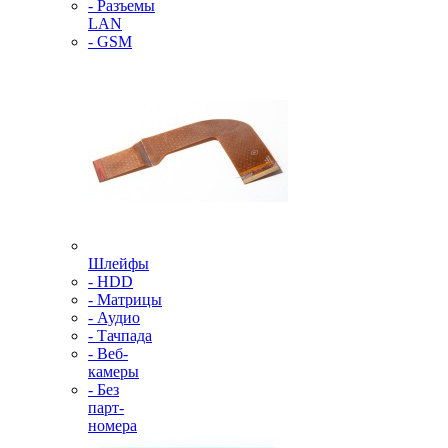
- Разъемы
LAN
- GSM
Шлейфы
- HDD
- Матрицы
- Аудио
- Тачпада
- Веб-
камеры
- Без
парт-
номера