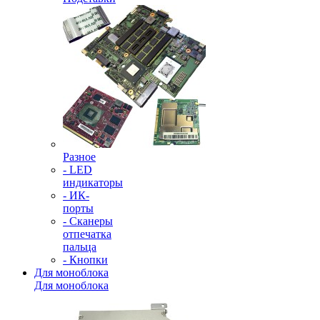
Разное
- LED
индикаторы
- ИК-
порты
- Сканеры
отпечатка
пальца
- Кнопки
Для моноблока
Для моноблока