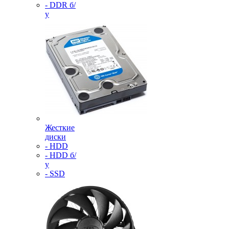
- DDR б/
у
Жесткие
диски
- HDD
- HDD б/
у
- SSD