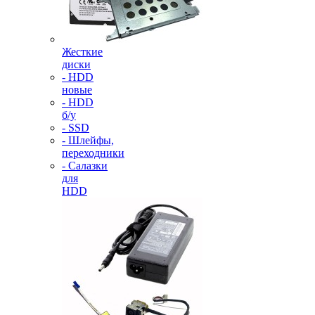
Жесткие
диски
- HDD
новые
- HDD
б/у
- SSD
- Шлейфы,
переходники
- Салазки
для
HDD