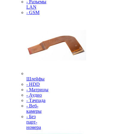
- Разъемы
LAN
- GSM
Шлейфы
- HDD
- Матрицы
- Аудио
- Тачпада
- Веб-
камеры
- Без
парт-
номера