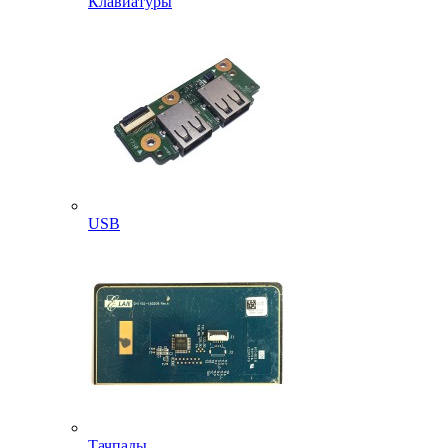
Клавиатуры
USB
Тачпады