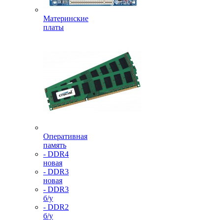
Материнские
платы
Оперативная
память
- DDR4
новая
- DDR3
новая
- DDR3
б/у
- DDR2
б/у