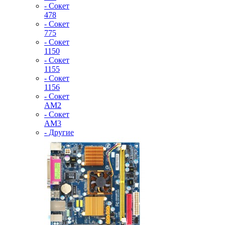
- Сокет
478
- Сокет
775
- Сокет
1150
- Сокет
1155
- Сокет
1156
- Сокет
AM2
- Сокет
AM3
- Другие