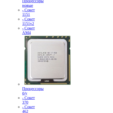
Процессоры
новые
- Сокет
1151
- Сокет
1151v2
- Сокет
AM4
Процессоры
б/у
- Сокет
370
- Сокет
462