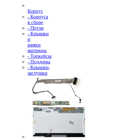
Корпус
- Корпуса
в сборе
- Петли
- Крышки
и
рамки
матрицы
- Топкейсы
- Поддоны
- Крышки,
заглушки