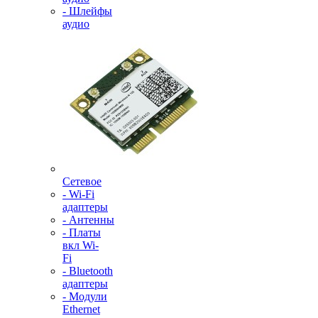
- Шлейфы
аудио
Сетевое
- Wi-Fi
адаптеры
- Антенны
- Платы
вкл Wi-
Fi
- Bluetooth
адаптеры
- Модули
Ethernet