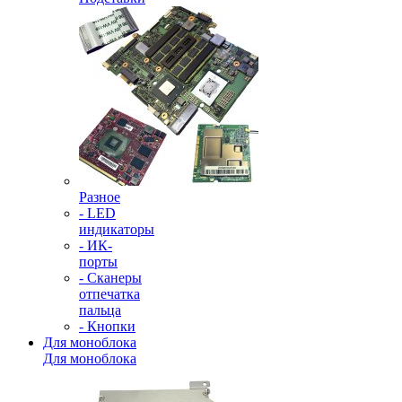
Разное
- LED
индикаторы
- ИК-
порты
- Сканеры
отпечатка
пальца
- Кнопки
Для моноблока
Для моноблока