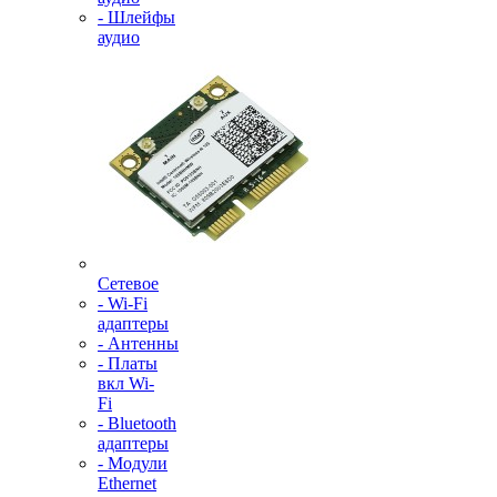
- Шлейфы
аудио
Сетевое
- Wi-Fi
адаптеры
- Антенны
- Платы
вкл Wi-
Fi
- Bluetooth
адаптеры
- Модули
Ethernet