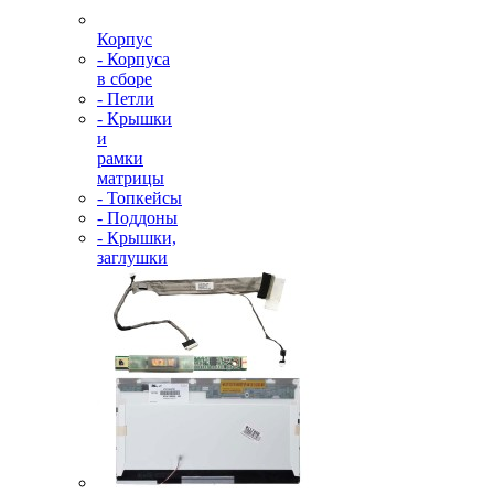
Корпус
- Корпуса
в сборе
- Петли
- Крышки
и
рамки
матрицы
- Топкейсы
- Поддоны
- Крышки,
заглушки