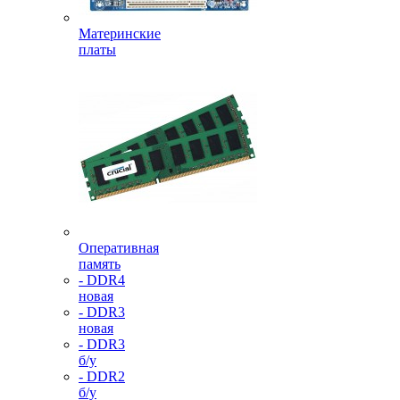
Материнские
платы
Оперативная
память
- DDR4
новая
- DDR3
новая
- DDR3
б/у
- DDR2
б/у