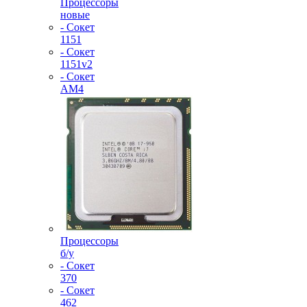
Процессоры
новые
- Сокет
1151
- Сокет
1151v2
- Сокет
AM4
Процессоры
б/у
- Сокет
370
- Сокет
462