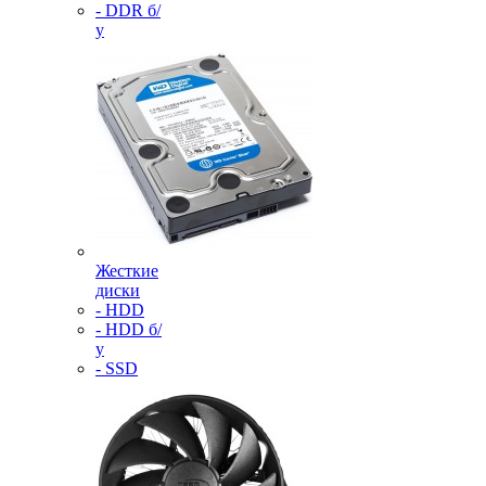
- DDR б/
у
Жесткие
диски
- HDD
- HDD б/
у
- SSD