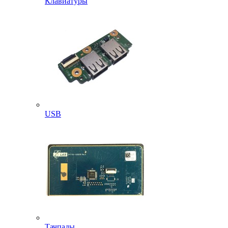
Клавиатуры
USB
Тачпады