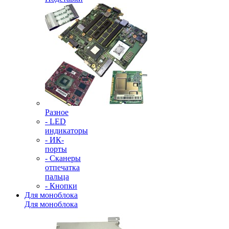
Разное
- LED
индикаторы
- ИК-
порты
- Сканеры
отпечатка
пальца
- Кнопки
Для моноблока
Для моноблока