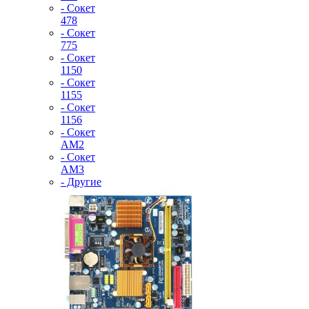
- Сокет
478
- Сокет
775
- Сокет
1150
- Сокет
1155
- Сокет
1156
- Сокет
AM2
- Сокет
AM3
- Другие