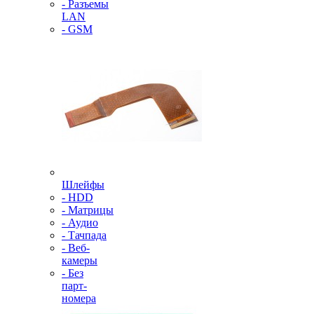
- Разъемы
LAN
- GSM
Шлейфы
- HDD
- Матрицы
- Аудио
- Тачпада
- Веб-
камеры
- Без
парт-
номера