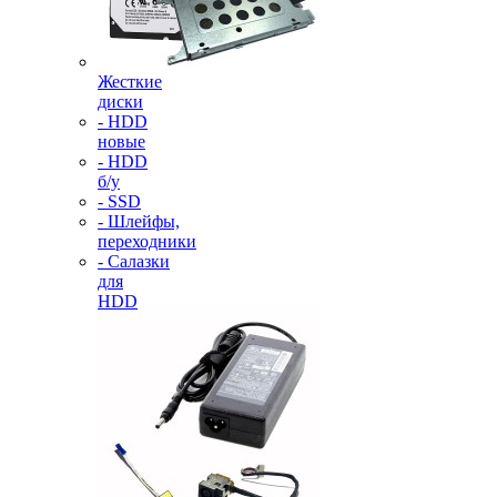
Жесткие
диски
- HDD
новые
- HDD
б/у
- SSD
- Шлейфы,
переходники
- Салазки
для
HDD