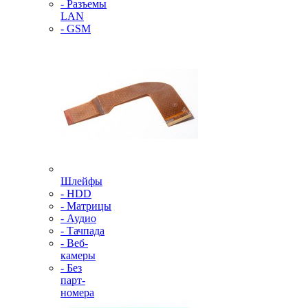
- Разъемы
LAN
- GSM
Шлейфы
- HDD
- Матрицы
- Аудио
- Тачпада
- Веб-
камеры
- Без
парт-
номера