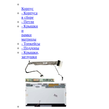
Корпус
- Корпуса
в сборе
- Петли
- Крышки
и
рамки
матрицы
- Топкейсы
- Поддоны
- Крышки,
заглушки