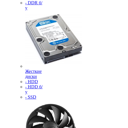
- DDR б/
у
Жесткие
диски
- HDD
- HDD б/
у
- SSD