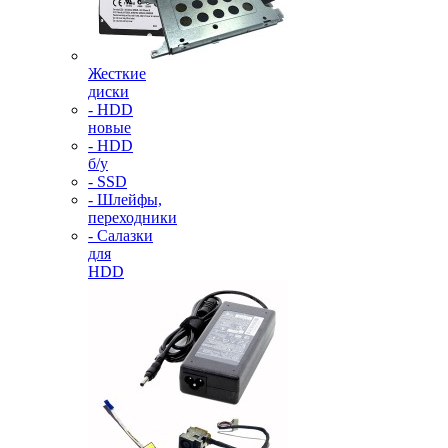
Жесткие
диски
- HDD
новые
- HDD
б/у
- SSD
- Шлейфы,
переходники
- Салазки
для
HDD