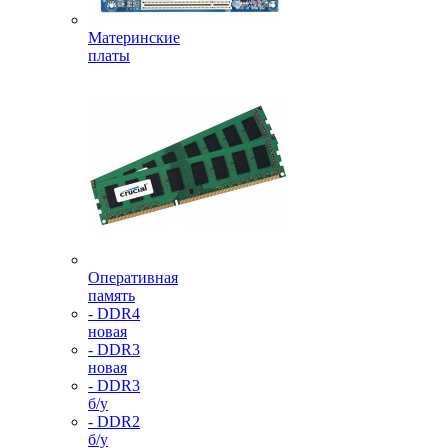
Материнские
платы
Оперативная
память
- DDR4
новая
- DDR3
новая
- DDR3
б/у
- DDR2
б/у