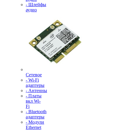
- Шлейфы
аудио
Сетевое
- Wi-Fi
адаптеры
- Антенны
- Платы
вкл Wi-
Fi
- Bluetooth
адаптеры
- Модули
Ethernet