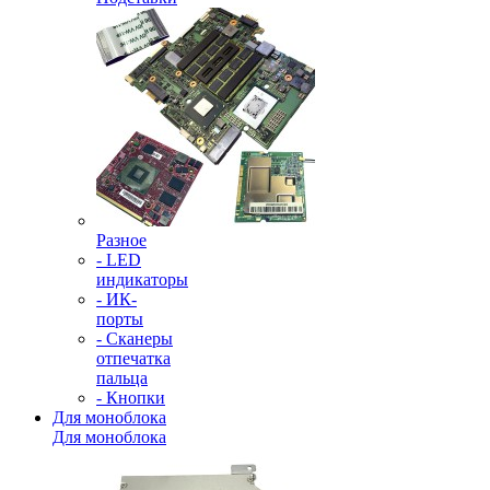
Разное
- LED
индикаторы
- ИК-
порты
- Сканеры
отпечатка
пальца
- Кнопки
Для моноблока
Для моноблока