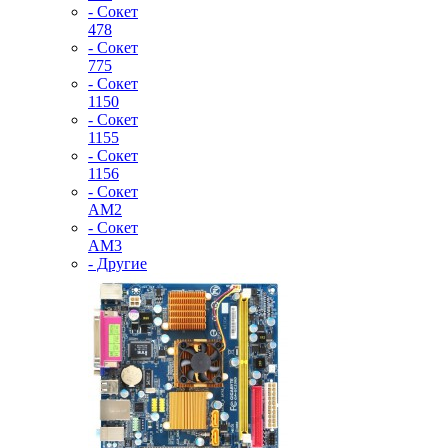
- Сокет
478
- Сокет
775
- Сокет
1150
- Сокет
1155
- Сокет
1156
- Сокет
AM2
- Сокет
AM3
- Другие