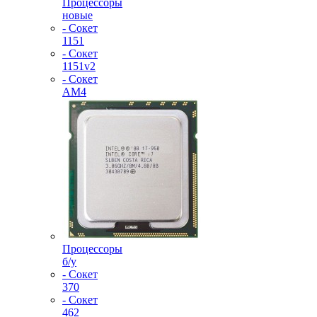
Процессоры
новые
- Сокет
1151
- Сокет
1151v2
- Сокет
AM4
Процессоры
б/у
- Сокет
370
- Сокет
462